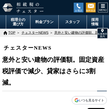
togg
navi
税理士の
採用
料金
プラン
スタッフ
選び方
情報
TOP
チェスターNEWS
意外と安い建物の評価額。固定資産
チェスターNEWS
意外と安い建物の評価額。固定資産
税評価で減少、貸家はさらに3割
減。
いつも見るサイト