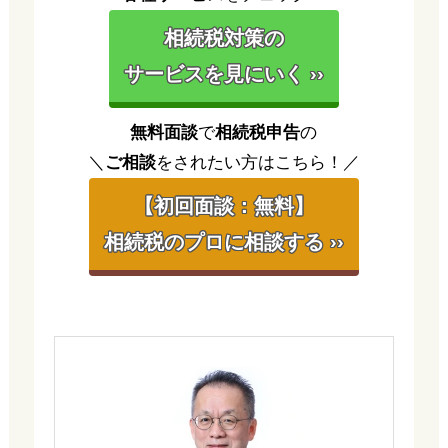
相続税対策の
サービスを見にいく ››
無料面談
で
相続税申告
の
＼
ご相談
をされたい方はこちら！／
【初回面談：無料】
相続税のプロに相談する ››