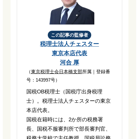
この記事の監修者
税理士法人チェスター
東京本店代表
河合 厚
（
東京税理士会日本橋支部
所属｜登録番
号：143997号）
国税OB税理士（国税庁出身税理
士）。税理士法人チェスターの東京
本店代表。
国税在籍時には、2か所の税務署
長、国税不服審判所で部長審判官、
税務大学校で主任教授、国税局訟務