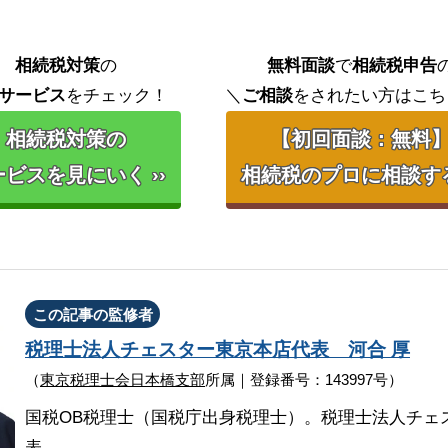
相続税対策
の
無料面談
で
相続税申告
サービス
をチェック！
＼
ご相談
をされたい方はこち
相続税対策の
【初回面談：無料
ビスを見にいく ››
相続税のプロに相談する 
この記事の監修者
税理士法人チェスター
東京本店代表
河合 厚
（
東京税理士会日本橋支部
所属｜登録番号：143997号）
国税OB税理士（国税庁出身税理士）。税理士法人チェ
表。