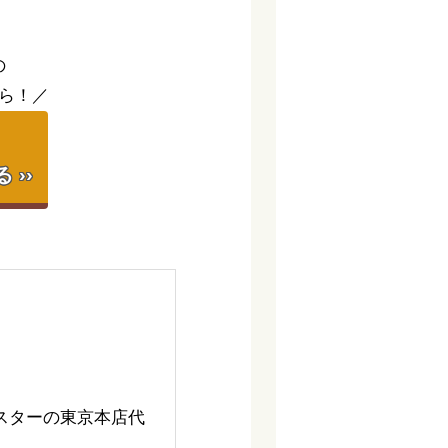
の
ら！／
】
››
スターの東京本店代