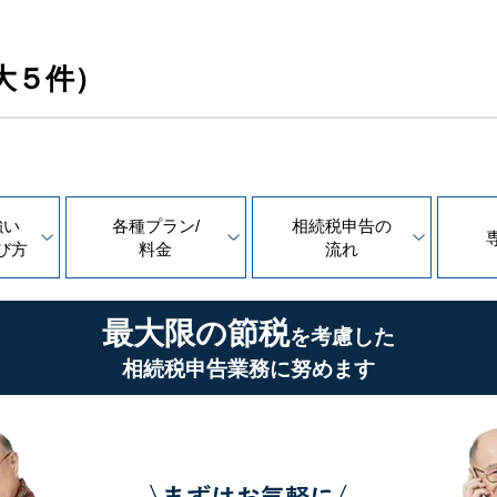
大５件）
強い
各種プラン/
相続税申告の
び方
料金
流れ
最大限の節税
を考慮した
相続税申告業務に努めます