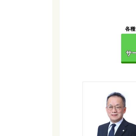
各種
サー