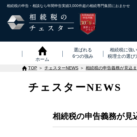
相続税の申告・相談なら年間申告実績3,000件超の
相続専門集団におまかせ
年間相続税
申告件数
3076
※
件
業界トップ
クラス
選ばれる
相続税に強
6つの強み
税理士
の
選び
ホーム
TOP
チェスターNEWS
相続税の申告義務が見込
チェスターNEWS
相続税の申告義務が見