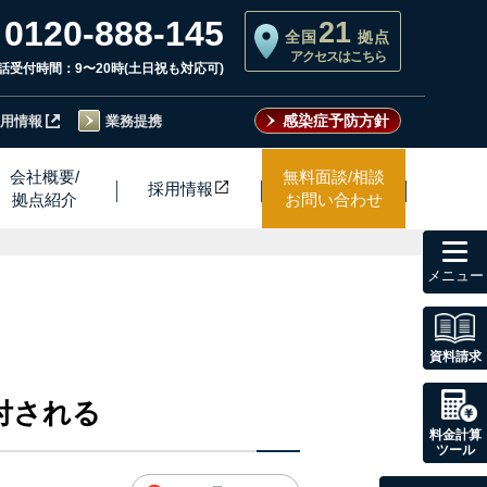
0120-888-145
21
全国
拠点
アクセスはこちら
話受付時間：9〜20時(土日祝も対応可)
感染症予防方針
用情報
業務提携
会社概要/
無料面談/相談
採用情
報
拠点紹介
お問い合わせ
toggl
navig
資料請求
付される
料金計算
ツール