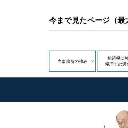
今まで見たページ（最
相続税に
当事務所の
強み
税理士の
選