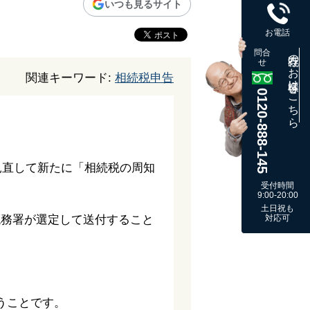
いつも見るサイト
お電話
問合
既存のお客様はこちら
せ
関連キーワード:
相続税申告
0120-888-145
見直して新たに「相続税の周知
受付時間
9:00-20:00
土日祝も
税務署が選定して送付すること
対応可
うことです。