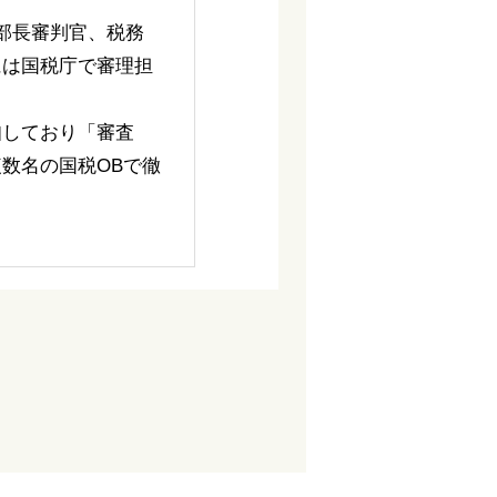
部長審判官、税務
には国税庁で審理担
知しており「審査
数名の国税OBで徹