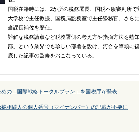
国税在籍時には、2か所の税務署長、国税不服審判所で
大学校で主任教授、国税局訟務室で主任訟務官、さら
当課長補佐を歴任。
難解な税務論点など税務署側の考え方や指摘方法を熟
部」という業界でも珍しい部署を設け、河合を筆頭に複
底した記事の監修をおこなっている。
ための「国際戦略トータルプラン」を国税庁が発表
の被相続人の個人番号（マイナンバー）の記載が不要に