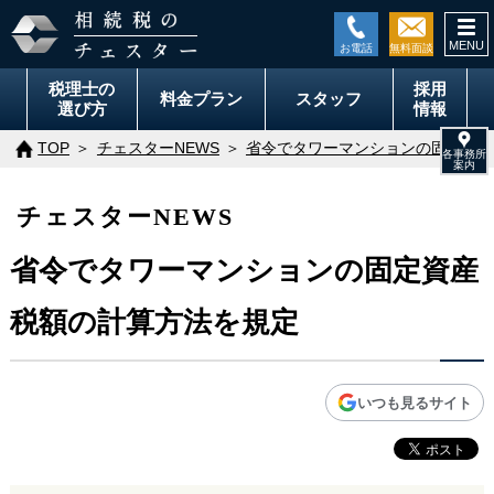
togg
navi
税理士の
採用
料金
プラン
スタッフ
選び方
情報
TOP
チェスターNEWS
省令でタワーマンションの固定資産
チェスターNEWS
省令でタワーマンションの固定資産
税額の計算方法を規定
いつも見るサイト