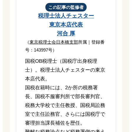
この記事の監修者
税理士法人チェスター
東京本店代表
河合 厚
（
東京税理士会日本橋支部
所属｜登録番
号：143997号）
国税OB税理士（国税庁出身税理
士）。税理士法人チェスターの東京
本店代表。
国税在籍時には、2か所の税務署
長、国税不服審判所で部長審判官、
税務大学校で主任教授、国税局訟務
室で主任訟務官、さらには国税庁で
審理担当課長補佐を歴任。
難解な税務論点など税務署側の考え