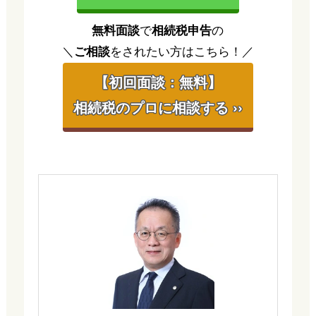
無料面談
で
相続税申告
の
＼
ご相談
をされたい方はこちら！／
【初回面談：無料】
相続税のプロに相談する ››