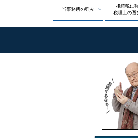
相続税に
当事務所の
強み
税理士の
選