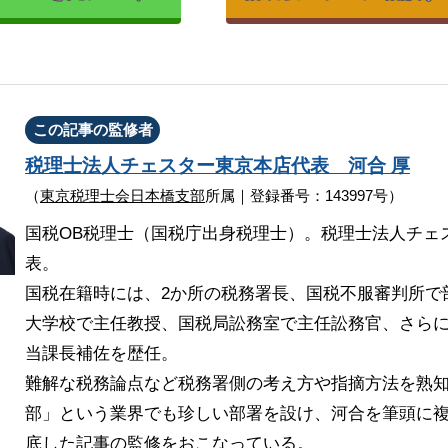
この記事の監修者
税理士法人チェスター
東京本店代表
河合 厚
（
東京税理士会日本橋支部
所属｜登録番号：143997号）
国税OB税理士（国税庁出身税理士）。税理士法人チェ
表。
国税在籍時には、2か所の税務署長、国税不服審判所で
大学校で主任教授、国税局訟務室で主任訟務官、さら
当課長補佐を歴任。
難解な税務論点など税務署側の考え方や指摘方法を熟
部」という業界でも珍しい部署を設け、河合を筆頭に複
底した記事の監修をおこなっている。