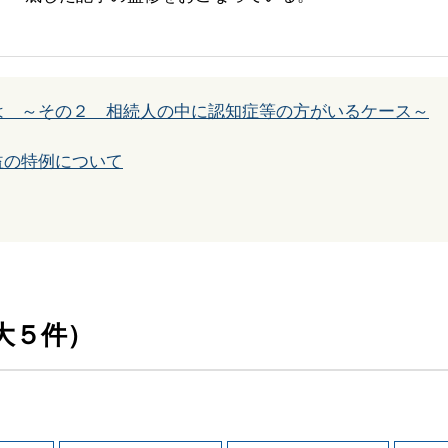
は ～その２ 相続人の中に認知症等の方がいるケース～
益の特例について
大５件）