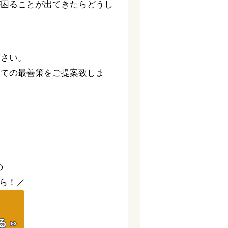
が困ることが出てきたらどうし
ださい。
っての最善策をご提案致しま
。
の
ら！／
】
››