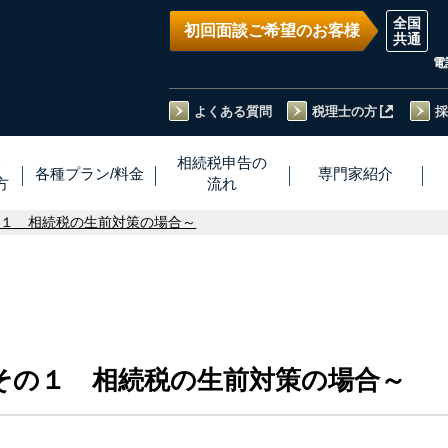
初回面談ご希望のお客様
電
よくある質問
税理士の方
採
い
相続税
申告
の
各種プラン
/
料金
専門家
紹介
方
流れ
の１ 相続税の生前対策の場合～
その１ 相続税の生前対策の場合～