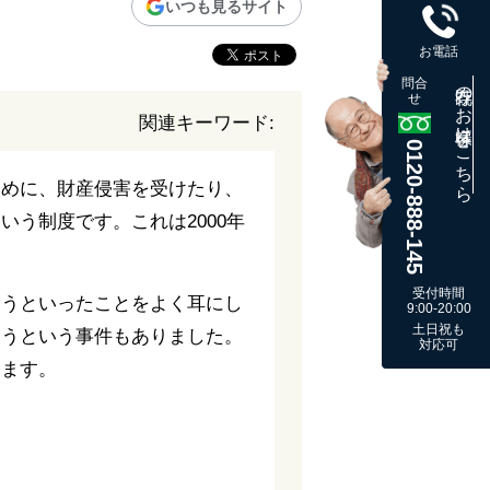
いつも見るサイト
お電話
問合
既存のお客様はこちら
せ
関連キーワード:
0120-888-145
ために、財産侵害を受けたり、
う制度です。これは2000年
受付時間
まうといったことをよく耳にし
9:00-20:00
土日祝も
失うという事件もありました。
対応可
きます。
。