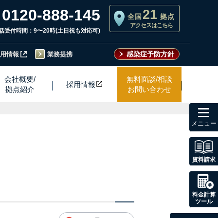
0120-888-145
21
全国
拠点
アクセスはこちら
話受付時間：9〜20時(土日祝も対応可)
感染症予防方針
用情報
業務提携
会社概要/
無料面談/相談
採用情
報
拠点紹介
お問い合わせ
toggl
navig
資料請求
料金計算
ツール