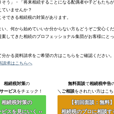
りそう」・「将来相続することになる配偶者や子どもたち
えていませんか？
こそできる相続税の対策があります。
まい、何から始めていいか分からない方もどうぞご安心く
提案してきた相続のプロフェッショナル集団がお客様にと
て分かる資料請求をご希望の方はこちらをご確認ください
料請求はこちらへ
相続税対策
の
無料面談
で
相続税申告
サービス
をチェック！
＼
ご相談
をされたい方はこち
相続税対策の
【初回面談：無料
ビスを見にいく ››
相続税のプロに相談する 