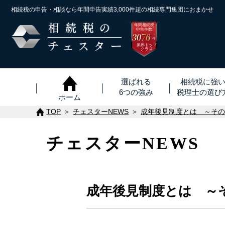
相続税の申告・相談なら年間申告実績3,000件超の
相続専門集団におまかせ
年間相続税
申告件数
3076
※
件
業界トップ
クラス
選ばれる
相続税に強
6つの強み
税理士
の
選び
ホーム
TOP
チェスターNEWS
成年後見制度とは ～そ
チェスターNEWS
成年後見制度とは ～