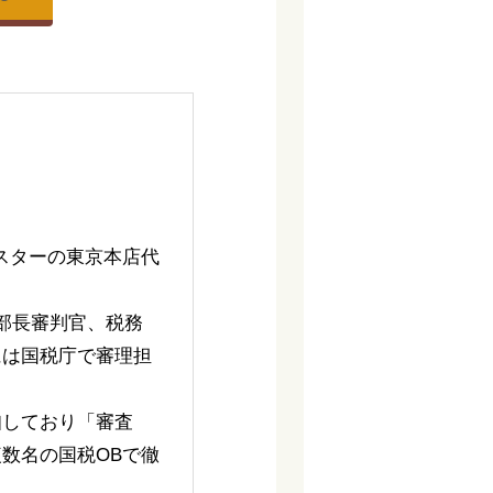
スターの東京本店代
部長審判官、税務
には国税庁で審理担
知しており「審査
数名の国税OBで徹