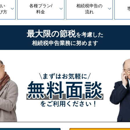
強い
各種プラン/
相続税申告の
び方
料金
流れ
最大限の節税
を考慮した
相続税申告業務に努めます