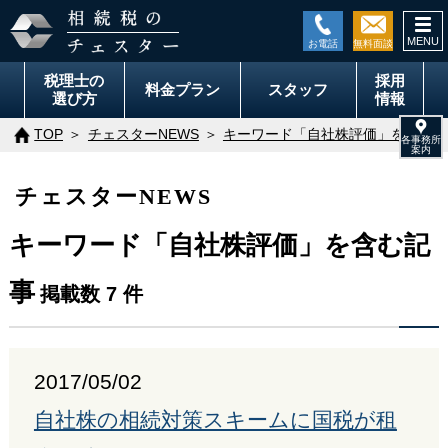
togg
navi
税理士の
採用
料金
プラン
スタッフ
選び方
情報
TOP
チェスターNEWS
キーワード「自社株評価」を含む記
チェスターNEWS
キーワード「自社株評価」を含む記
事
掲載数 7 件
2017/05/02
自社株の相続対策スキームに国税が租