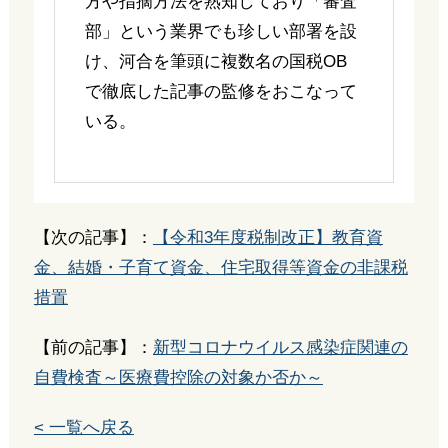
方や指摘方法を熟知しており「審査
部」という業界でも珍しい部署を設
け、河合を筆頭に複数名の国税OB
で徹底した記事の監修をおこなって
いる。
【次の記事】：
【令和3年度税制改正】教育資
金、結婚・子育て資金、住宅取得等資金の非課税
措置
【前の記事】：
新型コロナウイルス感染症関連の
自費検査～医療費控除の対象か否か～
< 一覧へ戻る