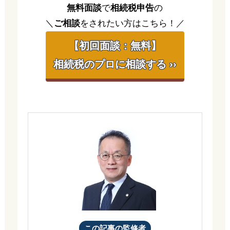
無料面談
で
相続税申告
の
＼
ご相談
をされたい方はこちら！／
【初回面談：無料】
相続税のプロに相談する ››
この記事の監修者