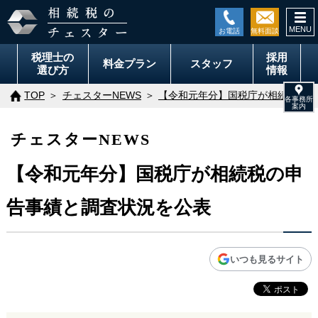
togg
navi
税理士の
採用
料金
プラン
スタッフ
選び方
情報
TOP
チェスターNEWS
【令和元年分】国税庁が相続税の申
チェスターNEWS
【令和元年分】国税庁が相続税の申
告事績と調査状況を公表
いつも見るサイト