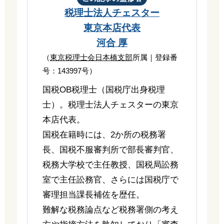
税理士法人チェスター
東京本店代表
河合 厚
（
東京税理士会日本橋支部
所属｜登録番
号：143997号）
国税OB税理士（国税庁出身税理
士）。税理士法人チェスターの東京
本店代表。
国税在籍時には、2か所の税務署
長、国税不服審判所で部長審判官、
税務大学校で主任教授、国税局訟務
室で主任訟務官、さらには国税庁で
審理担当課長補佐を歴任。
難解な税務論点など税務署側の考え