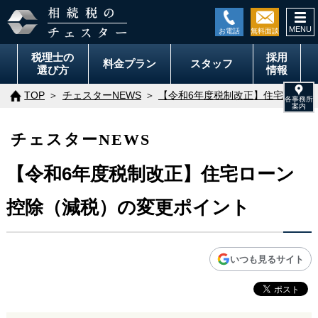
togg
navi
税理士の
採用
料金
プラン
スタッフ
選び方
情報
TOP
チェスターNEWS
【令和6年度税制改正】住宅ローン
チェスターNEWS
【令和6年度税制改正】住宅ローン
控除（減税）の変更ポイント
いつも見るサイト