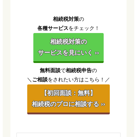
相続税対策
の
各種サービス
をチェック！
相続税対策の
サービスを見にいく ››
無料面談
で
相続税申告
の
＼
ご相談
をされたい方はこちら！／
【初回面談：無料】
相続税のプロに相談する ››