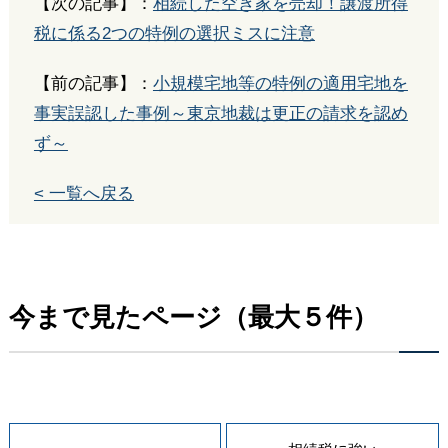
【次の記事】：
相続した空き家を売却！譲渡所得
税に係る2つの特例の選択ミスに注意
【前の記事】：
小規模宅地等の特例の適用宅地を
事実誤認した事例～東京地裁は更正の請求を認め
ず～
< 一覧へ戻る
今まで見たページ（最大５件）