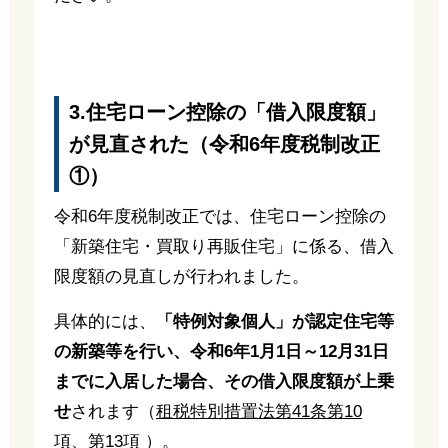
3.住宅ローン控除の「借入限度額」
が見直された（令和6年度税制改正
①）
令和6年度税制改正では、住宅ローン控除の
「新築住宅・買取り再販住宅」に係る、借入
限度額の見直しが行われました。
具体的には、
「特例対象個人」が認定住宅等
の新築等を行い、令和6年1月1日～12月31日
までに入居した場合、その借入限度額が上乗
せ
されます（
租税特別措置法第41条第10
項、第13項
）。