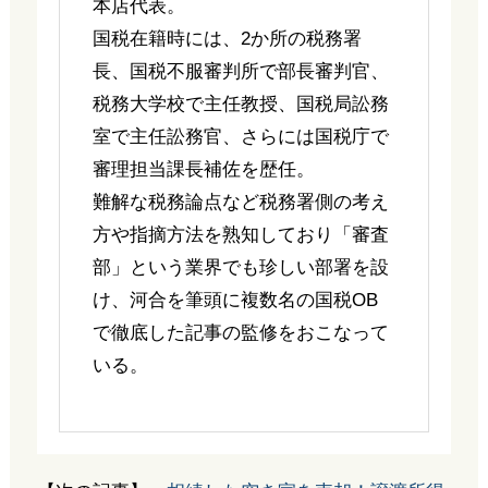
本店代表。
国税在籍時には、2か所の税務署
長、国税不服審判所で部長審判官、
税務大学校で主任教授、国税局訟務
室で主任訟務官、さらには国税庁で
審理担当課長補佐を歴任。
難解な税務論点など税務署側の考え
方や指摘方法を熟知しており「審査
部」という業界でも珍しい部署を設
け、河合を筆頭に複数名の国税OB
で徹底した記事の監修をおこなって
いる。