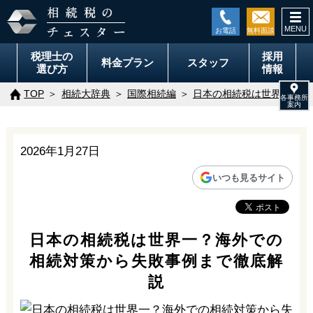
togg
navi
税理士の
採用
料金
プラン
スタッフ
選び方
情報
TOP
相続大辞典
国際相続編
日本の相続税は世界一？海
2026年1月27日
いつも見るサイト
日本の相続税は世界一？海外での
相続対策から失敗事例まで徹底解
説