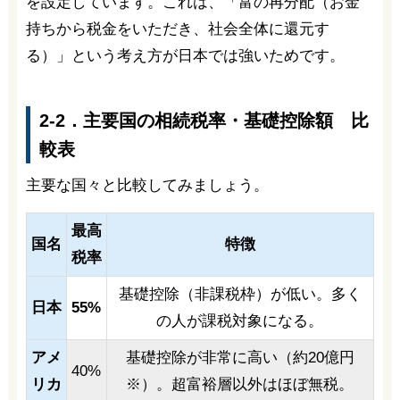
を設定しています。これは、「富の再分配（お金
持ちから税金をいただき、社会全体に還元す
る）」という考え方が日本では強いためです。
2-2．主要国の相続税率・基礎控除額 比
較表
主要な国々と比較してみましょう。
最高
国名
特徴
税率
基礎控除（非課税枠）が低い。多く
日本
55%
の人が課税対象になる。
アメ
基礎控除が非常に高い（約20億円
40%
リカ
※）。超富裕層以外はほぼ無税。