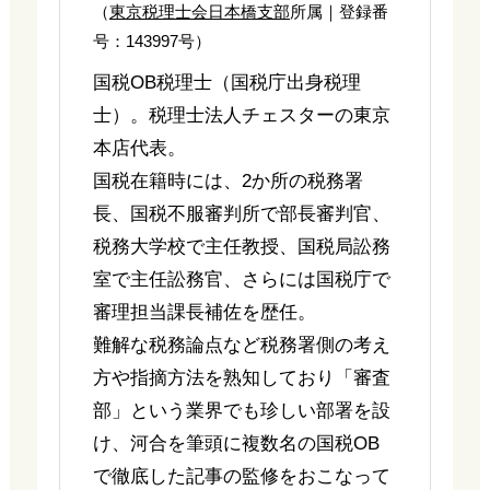
（
東京税理士会日本橋支部
所属｜登録番
号：143997号）
国税OB税理士（国税庁出身税理
士）。税理士法人チェスターの東京
本店代表。
国税在籍時には、2か所の税務署
長、国税不服審判所で部長審判官、
税務大学校で主任教授、国税局訟務
室で主任訟務官、さらには国税庁で
審理担当課長補佐を歴任。
難解な税務論点など税務署側の考え
方や指摘方法を熟知しており「審査
部」という業界でも珍しい部署を設
け、河合を筆頭に複数名の国税OB
で徹底した記事の監修をおこなって