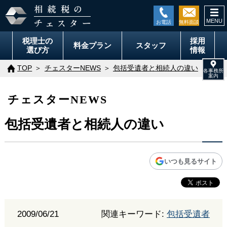
togg
navi
税理士の
採用
料金
プラン
スタッフ
選び方
情報
TOP
チェスターNEWS
包括受遺者と相続人の違い
チェスターNEWS
包括受遺者と相続人の違い
いつも見るサイト
2009/06/21
関連キーワード:
包括受遺者