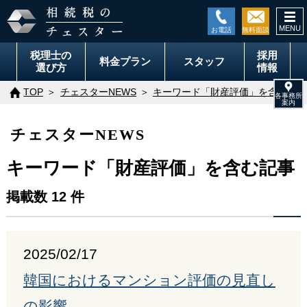
togg
navi
税理士の
採用
料金
プラン
スタッフ
選び方
情報
TOP
チェスターNEWS
キーワード「財産評価」を含む記事
チェスターNEWS
キーワード「財産評価」を含む記事
掲載数 12 件
2025/02/17
韓国におけるマンション評価の見直し
の影響