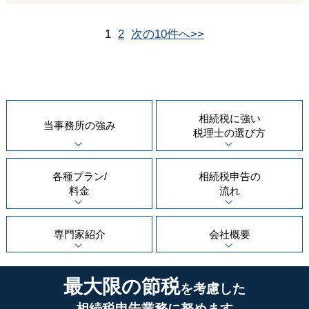
1
2
次の10件へ>>
相続税に強い
当事務所の
強み
税理士の
選び方
各種プラン/
相続税申告の
料金
流れ
専門家紹介
会社概要
最大限の節税
を考慮した
相続税申告業務に努めます