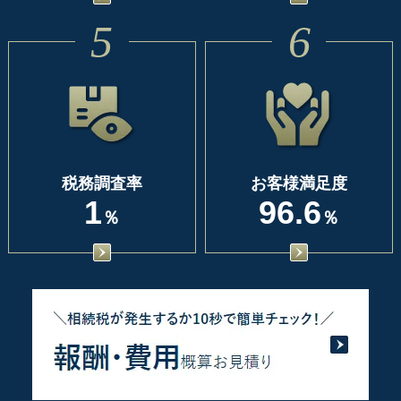
5
6
税務調査率
お客様満足度
1
96.6
％
％