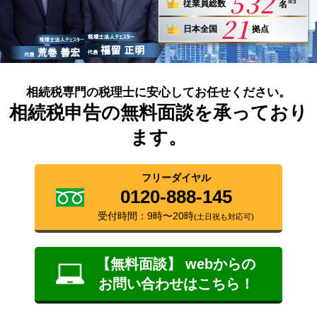
532
※3
従業員総数
名
21
日本全国
拠点
相続税専門の税理士に安心してお任せください。
相続税申告の無料面談を承っており
ます。
フリーダイヤル
0120-888-145
受付時間：9時〜20時
(土日祝も対応可)
【無料面談】 webからの
お問い合わせはこちら！