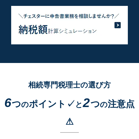
相続専門税理士の選び方
6
2
つ
ポイント✓
つ
注意点
の
と
の
⚠