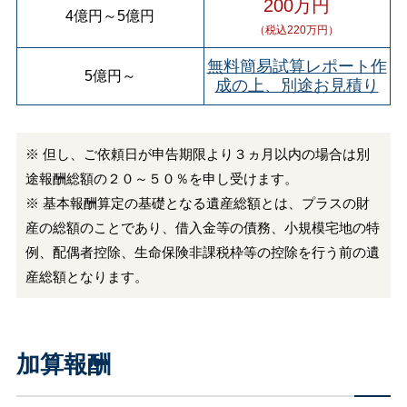
200万円
4億円
～
5億円
（税込220万円）
無料簡易試算レポート作
5億円
～
成の上、別途お見積り
※ 但し、ご依頼日が申告期限より３ヵ月以内の場合は別
途報酬総額の２０～５０％を申し受けます。
※ 基本報酬算定の基礎となる遺産総額とは、プラスの財
産の総額のことであり、借入金等の債務、小規模宅地の特
例、配偶者控除、生命保険非課税枠等の控除を行う前の遺
産総額となります。
加算報酬