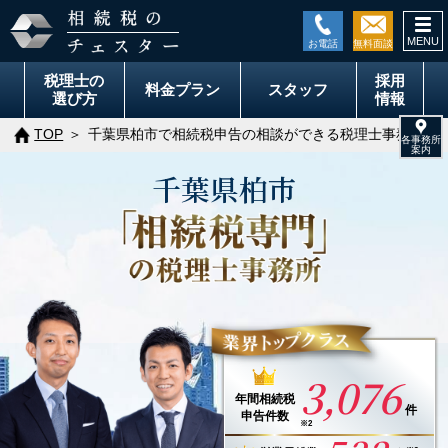
togg
navi
税理士の
採用
料金
プラン
スタッフ
選び方
情報
TOP
千葉県柏市で相続税申告の相談ができる税理士事務所
千葉県
柏市
3,076
年間
相続税
件
申告件数
※2