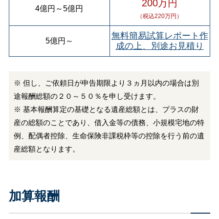
200万円
4億円
～
5億円
（税込220万円）
無料簡易試算レポート作
5億円
～
成の上、別途お見積り
※ 但し、ご依頼日が申告期限より３ヵ月以内の場合は別
途報酬総額の２０～５０％を申し受けます。
※ 基本報酬算定の基礎となる遺産総額とは、プラスの財
産の総額のことであり、借入金等の債務、小規模宅地の特
例、配偶者控除、生命保険非課税枠等の控除を行う前の遺
産総額となります。
加算報酬