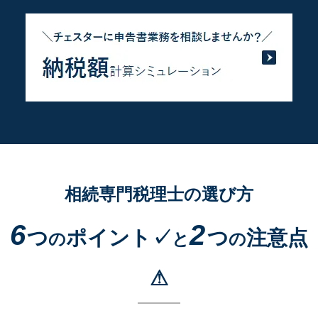
相続専門税理士の選び方
6
2
つ
ポイント✓
つ
注意点
の
と
の
⚠