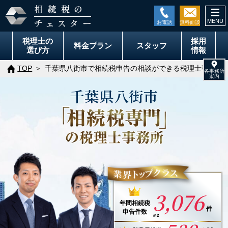
togg
navi
税理士の
採用
料金
プラン
スタッフ
選び方
情報
TOP
千葉県八街市で相続税申告の相談ができる税理士事務所
千葉県
八街市
3,076
年間
相続税
件
申告件数
※2