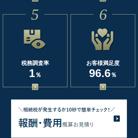
5
6
税務調査率
お客様満足度
1
96.6
％
％