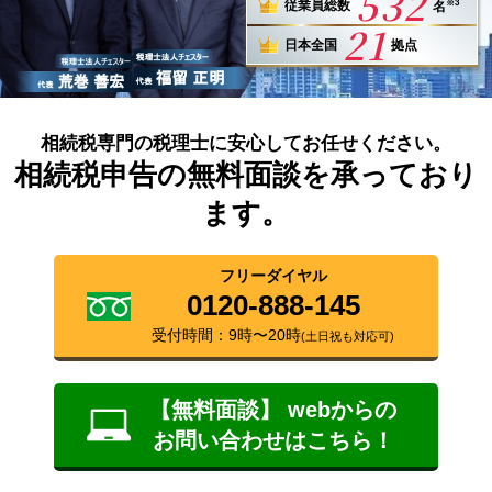
532
※3
従業員総数
名
21
日本全国
拠点
相続税専門の税理士に安心してお任せください。
相続税申告の無料面談を承っており
ます。
フリーダイヤル
0120-888-145
受付時間：9時〜20時
(土日祝も対応可)
【無料面談】 webからの
お問い合わせはこちら！