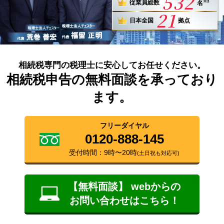
532
※3
従業員総数
名
21
日本全国
拠点
相続税専門の税理士に安心してお任せください。
相続税申告の無料面談を承っており
ます。
フリーダイヤル
0120-888-145
受付時間：9時〜20時
(土日祝も対応可)
【無料面談】 webからの
お問い合わせはこちら！