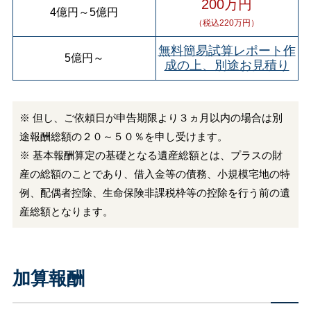
200万円
4億円
～
5億円
（税込220万円）
無料簡易試算レポート作
5億円
～
成の上、別途お見積り
※ 但し、ご依頼日が申告期限より３ヵ月以内の場合は別
途報酬総額の２０～５０％を申し受けます。
※ 基本報酬算定の基礎となる遺産総額とは、プラスの財
産の総額のことであり、借入金等の債務、小規模宅地の特
例、配偶者控除、生命保険非課税枠等の控除を行う前の遺
産総額となります。
加算報酬