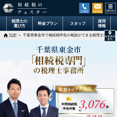
togg
navi
税理士の
採用
料金
プラン
スタッフ
選び方
情報
TOP
千葉県東金市で相続税申告の相談ができる税理士事務所
千葉県
東金市
3,076
年間
相続税
件
申告件数
※2