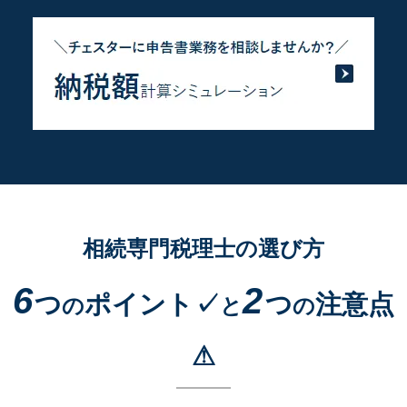
相続専門税理士の選び方
6
2
つ
ポイント✓
つ
注意点
の
と
の
⚠