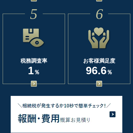
5
6
税務調査率
お客様満足度
1
96.6
％
％