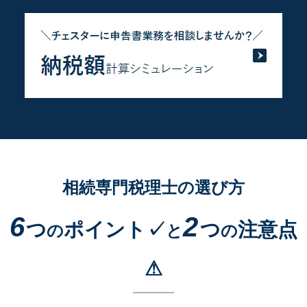
相続専門税理士の選び方
6
2
つ
ポイント✓
つ
注意点
の
と
の
⚠