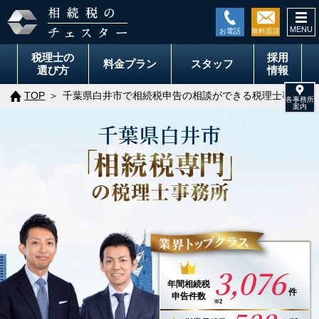
togg
navi
税理士の
採用
料金
プラン
スタッフ
選び方
情報
TOP
千葉県白井市で相続税申告の相談ができる税理士事務所
千葉県
白井市
3,076
年間
相続税
件
申告件数
※2