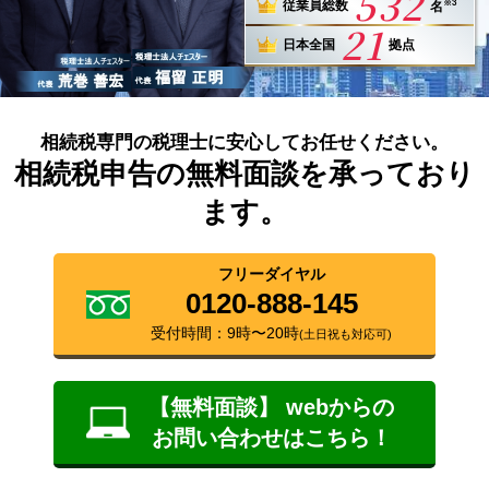
532
※3
従業員総数
名
21
日本全国
拠点
相続税専門の税理士に安心してお任せください。
相続税申告の無料面談を承っており
ます。
フリーダイヤル
0120-888-145
受付時間：9時〜20時
(土日祝も対応可)
【無料面談】 webからの
お問い合わせはこちら！