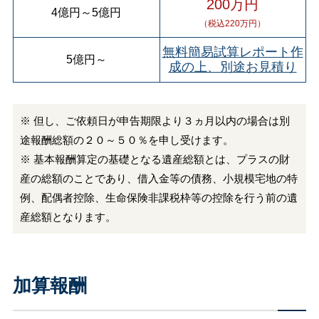
200万円
4億円
～
5億円
（税込220万円）
無料簡易試算レポート作
5億円
～
成の上、別途お見積り
※ 但し、ご依頼日が申告期限より３ヵ月以内の場合は別
途報酬総額の２０～５０％を申し受けます。
※ 基本報酬算定の基礎となる遺産総額とは、プラスの財
産の総額のことであり、借入金等の債務、小規模宅地の特
例、配偶者控除、生命保険非課税枠等の控除を行う前の遺
産総額となります。
加算報酬