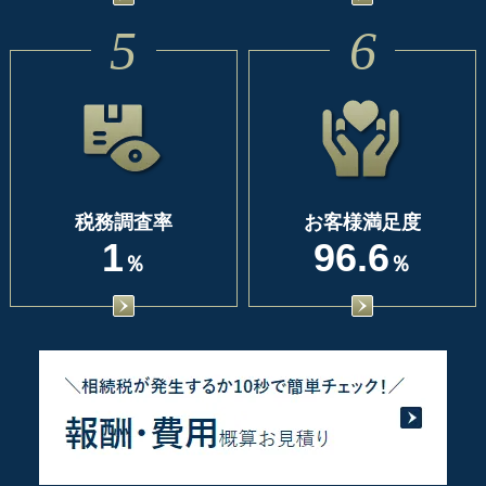
5
6
税務調査率
お客様満足度
1
96.6
％
％