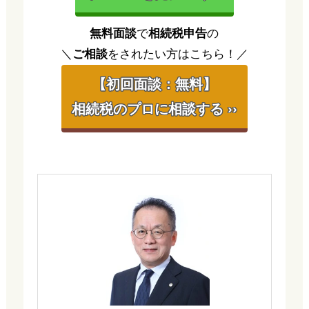
無料面談
で
相続税申告
の
＼
ご相談
をされたい方はこちら！／
【初回面談：無料】
相続税のプロに相談する ››