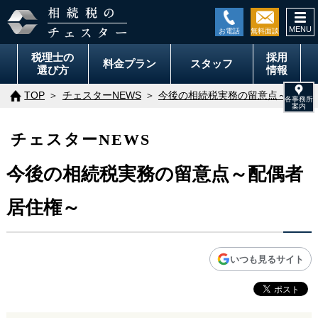
togg
navi
税理士の
採用
料金
プラン
スタッフ
選び方
情報
TOP
チェスターNEWS
今後の相続税実務の留意点～配偶者
チェスターNEWS
今後の相続税実務の留意点～配偶者
居住権～
いつも見るサイト