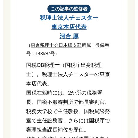
この記事の監修者
税理士法人チェスター
東京本店代表
河合 厚
（
東京税理士会日本橋支部
所属｜登録番
号：143997号）
国税OB税理士（国税庁出身税理
士）。税理士法人チェスターの東京
本店代表。
国税在籍時には、2か所の税務署
長、国税不服審判所で部長審判官、
税務大学校で主任教授、国税局訟務
室で主任訟務官、さらには国税庁で
審理担当課長補佐を歴任。