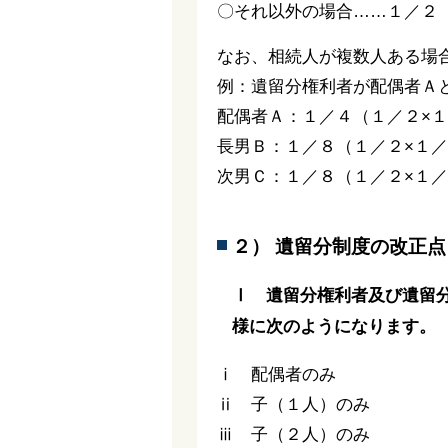
〇それ以外の場合……１／２
なお、相続人が複数人ある場
例：遺留分権利者が配偶者Ａ
配偶者Ａ：１／４（１／２×
長男Ｂ：１／８（１／２×１
次男Ｃ：１／８（１／２×１
２） 遺留分制度の改正点
Ⅰ 遺留分権利者及び遺留
様に次のようになります。
ⅰ 配偶者のみ
ⅱ 子（１人）の
ⅲ 子（２人）のみ 