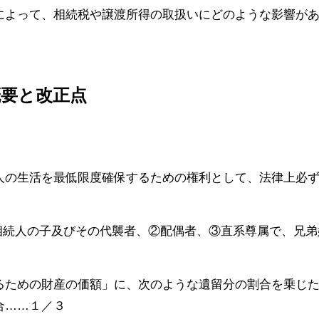
によって、相続税や譲渡所得の取扱いにどのような影響が
概要と改正点
人の生活を最低限度確保するための権利として、法律上必
相続人の子及びその代襲者、②配偶者、③直系尊属で、兄弟
。
るための財産の価額」に、次のような遺留分の割合を乗じ
合……１／３