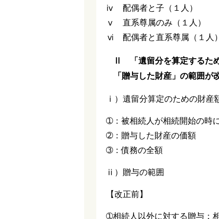
ⅳ 配偶者と子（１人）
ⅴ 直系尊属のみ（１
ⅵ 配偶者と直系尊属（１
Ⅱ 「遺留分を算定するた
「贈与した財産」の範囲が
ⅰ）遺留分算定のための財産
➀：被相続人が相続開始の時
➁：贈与した財産の価額
➂：債務の全額
ⅱ）贈与の範囲
【改正前】
➀相続人以外に対する贈与：