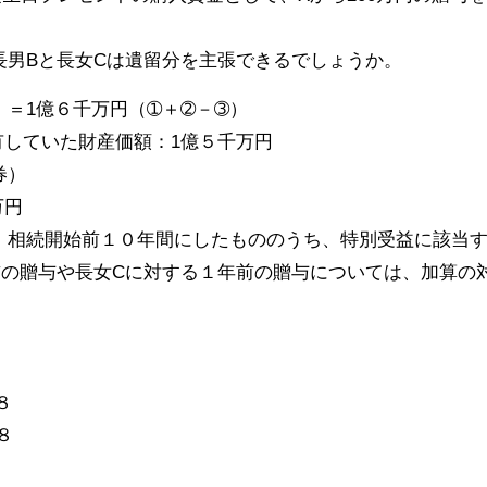
長男Bと長女Cは遺留分を主張できるでしょうか。
＝1億６千万円（➀＋➁－➂）
有していた財産価額：1億５千万円
券）
万円
続開始前１０年間にしたもののうち、特別受益に該当す
前の贈与や長女Cに対する１年前の贈与については、加算の
８
８