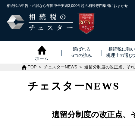
相続税の申告・相談なら年間申告実績3,000件超の
相続専門集団におまかせ
年間相続税
申告件数
3076
※
件
業界トップ
クラス
選ばれる
相続税に強
6つの強み
税理士
の
選び
ホーム
TOP
チェスターNEWS
遺留分制度の改正点、そ
チェスターNEWS
遺留分制度の改正点、