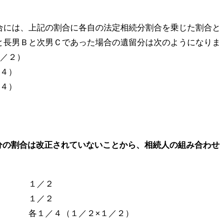
合には、上記の割合に各自の法定相続分割合を乗じた割合
と長男Ｂと次男Ｃであった場合の遺留分は次のようになり
１／２）
／４）
／４）
分の割合は改正されていないことから、相続人の組み合わせ
 １／２
み １／２
各１／４（１／２×１／２）