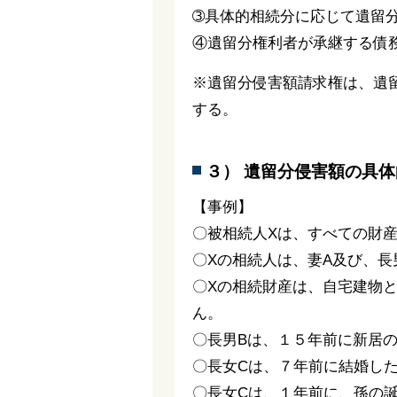
➂具体的相続分に応じて遺留
④遺留分権利者が承継する債
※遺留分侵害額請求権は、遺
する。
３） 遺留分侵害額の具
【事例】
〇被相続人Xは、すべての財
〇Xの相続人は、妻A及び、長
〇Xの相続財産は、自宅建物と
ん。
〇長男Bは、１５年前に新居の
〇長女Cは、７年前に結婚した
〇長女Cは、１年前に、孫の誕