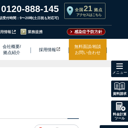
0120-888-145
21
全国
拠点
アクセスはこちら
話受付時間：9〜20時(土日祝も対応可)
感染症予防方針
用情報
業務提携
会社概要/
無料面談/相談
採用情
報
拠点紹介
お問い合わせ
toggl
navig
資料請求
料金計算
ツール