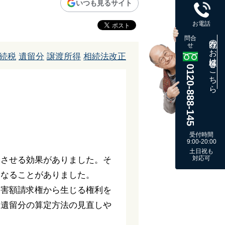
いつも見るサイト
お電話
問合
既存のお客様はこちら
せ
続税
遺留分
譲渡所得
相続法改正
0120-888-145
受付時間
9:00-20:00
土日祝も
対応可
帰させる効果がありました。そ
となることがありました。
侵害額請求権から生じる権利を
、遺留分の算定方法の見直しや