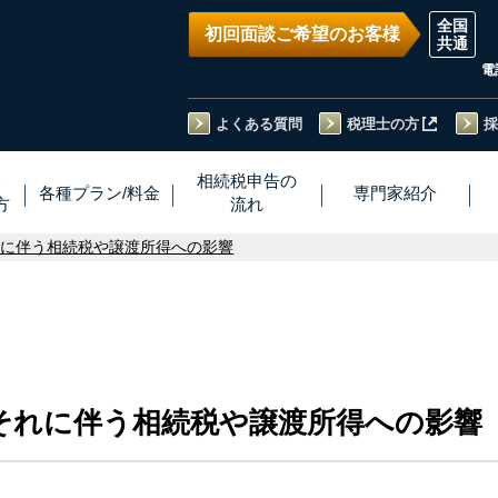
初回面談ご希望のお客様
電
よくある質問
税理士の方
採
い
相続税
申告
の
各種プラン
/
料金
専門家
紹介
方
流れ
れに伴う相続税や譲渡所得への影響
それに伴う相続税や譲渡所得への影響