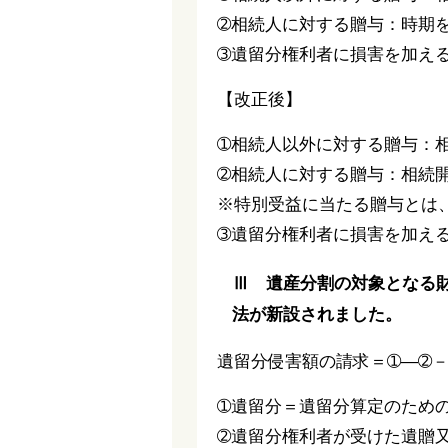
➁相続人に対する贈与：時期
➂遺留分権利者に損害を加え
【改正後】
➀相続人以外に対する贈与：
➁相続人に対する贈与：相続
※特別受益に当たる贈与とは
➂遺留分権利者に損害を加え
Ⅲ 遺産分割の対象となる
法が新設されました。
遺留分侵害額の請求＝➀―➁－
➀遺留分＝遺留分算定のための
➁遺留分権利者が受けた遺贈