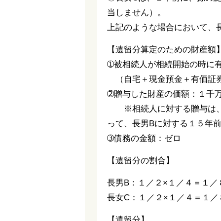
当しません）。
上記のような場合において、
【遺留分算定のための財産額】
➀被相続人が相続開始の時に
（自宅＋現金預金＋有価証
➁贈与した財産の価額：１千
※相続人に対する贈与は、相
って、長男Bに対する１５年
➂債務の金額：ゼロ
【遺留分の割合】
長男B：１／２×１／４＝１／
長女C：１／２×１／４＝１／
【遺留分】