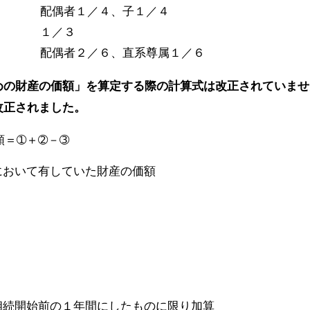
 配偶者１／４、子１／４
人） １／３
人） 配偶者２／６、直系尊属１／６
めの財産の価額」を算定する際の計算式は改正されていませ
改正されました。
額＝➀＋➁－➂
において有していた財産の価額
相続開始前の１年間にしたものに限り加算