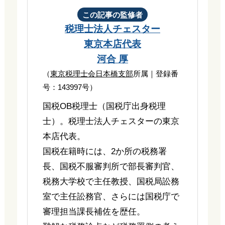
この記事の監修者
税理士法人チェスター
東京本店代表
河合 厚
（
東京税理士会日本橋支部
所属｜登録番
号：143997号）
国税OB税理士（国税庁出身税理
士）。税理士法人チェスターの東京
本店代表。
国税在籍時には、2か所の税務署
長、国税不服審判所で部長審判官、
税務大学校で主任教授、国税局訟務
室で主任訟務官、さらには国税庁で
審理担当課長補佐を歴任。