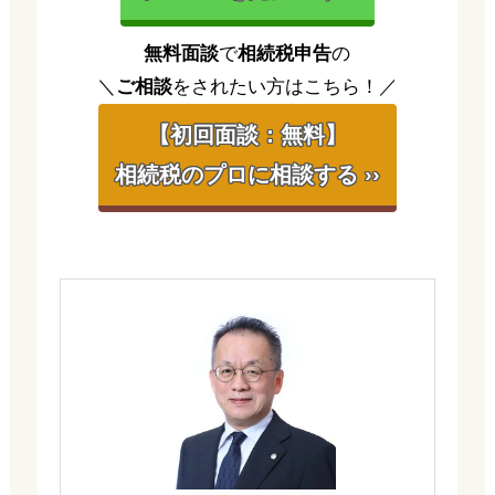
無料面談
で
相続税申告
の
＼
ご相談
をされたい方はこちら！／
【初回面談：無料】
相続税のプロに相談する ››