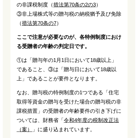
の非課税制度（
措法第70条の2の3
）
③非上場株式等の贈与税の納税猶予及び免除
（
措法第70条の7
）
ここで注意が必要なのが、各特例制度におけ
る受贈者の年齢の判定日です。
①は「贈与年の1月1日において18歳以上」
であること、③は「贈与日において18歳以
上」であることが要件となります。
なお、贈与税の特例制度の1つである「住宅
取得等資金の贈与を受けた場合の贈与税の非
課税措置」の受贈者の年齢要件の引き下げに
ついては、財務省「
令和4年度の税制改正法
（案）
」に盛り込まれています。