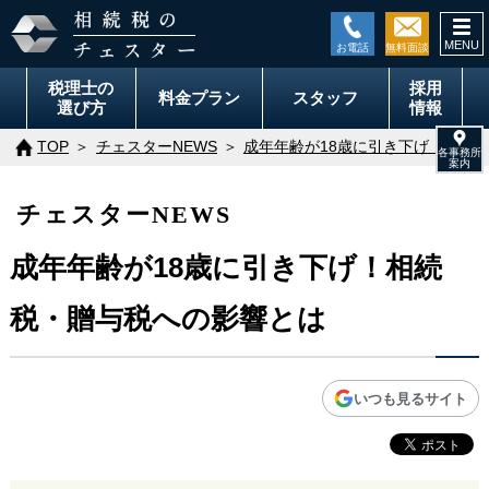
togg
navi
税理士の
採用
料金
プラン
スタッフ
選び方
情報
TOP
チェスターNEWS
成年年齢が18歳に引き下げ！相続
チェスターNEWS
成年年齢が18歳に引き下げ！相続
税・贈与税への影響とは
いつも見るサイト