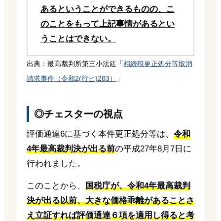
あるということができるものの、こ
のことをもって上記事情があるとい
うことはできない。
出典：最高裁判所第三小法廷「
相続税更正処分等取消
請求事件（令和2(行ヒ)283）
」
◎チェスターの視点
評価通達6に基づく本件更正処分等は、
令和
4年最高裁判決が出る前
の平成27年8月7日に
行われました。
このことから、
国税庁が、令和4年最高裁判
決が出る以前、大きな価格乖離があることさ
え立証すれば評価通達６項を適用し得ると考