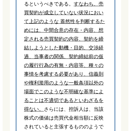
るというべきである。
すなわち、売
買契約が成立していない状況におい
て上記のような 蓋然性を判断するた
めには、中間合意の存在・内容、想
定される売買契約の内容、契約を締
結しようとした動機・目的、交渉経
過、当事者の関係、契約締結前の仮
の履行行為の有無・内容等、種々の
事情を考慮する必要があり、信義則
や権利濫用のような一般条項以外の
場面でこのような不明確な基準によ
ることは不適切であるといわざるを
得ない。
さらには、控訴人は、当該
株式の価値は売買代金相当額に反映
されていると主張するもののようで