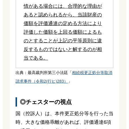
情がある場合には、合理的な理由が
あると認められるから、当該財産の
価額を評価通達の定める方法により
評価した価額を上回る価額によるも
のとすることが上記の平等原則に違
反するものではないと解するのが相
当である。
出典：最高裁判所第三小法廷「
相続税更正処分等取消
請求事件（令和2(行ヒ)283）
」
◎チェスターの視点
国（控訴人）は、本件更正処分等を行った当
時、大きな価格乖離があれば、評価通達6項