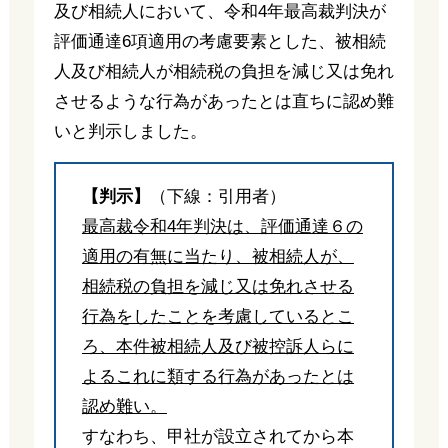
及び相続人において、令和4年最高裁判決が
評価通達6項適用の考慮要素とした、被相続
人及び相続人が相続税の負担を減じ又は免れ
させるような行為があったとは直ちに認め難
いと判示しました。
【判示】
（下線：引用者）
最高裁令和4年判決は、評価通達６の
適用の有無に当たり、被相続人が、
相続税の負担を減じ又は免れさせる
行為をしたことを考慮しているとこ
ろ、本件被相続人及び被控訴人らに
よるこれに類する行為があったとは
認め難い。
すなわち、甲社が設立されてから本