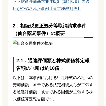
＞＞
財産評価基本通達6項（総則6項）の適
用が否認された事例【東京地裁判決】
2．相続税更正処分等取消請求事件
（仙台薬局事件）の概要
2-1．通達評価額と株式価値算定報
告額の乖離は約10倍
以下は、本事例における甲社株式の乙社への
売却価額、原告である法定相続人らが主張す
る通達評価額、被告である国側が主張する株
式価値算定報告額です。