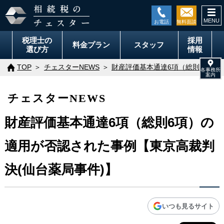
togg
navi
税理士の
採用
料金
プラン
スタッフ
選び方
情報
TOP
チェスターNEWS
財産評価基本通達6項（総則6項）
チェスターNEWS
財産評価基本通達6項（総則6項）の
適用が否認された事例【東京高裁判
決(仙台薬局事件)】
いつも見るサイト