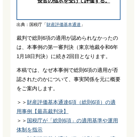
長官の指示を受けて評価する。
出典：国税庁「
財産評価基本通達
」
裁判で総則6項の適用が認められなかったの
は、本事例の第一審判決（東京地裁令和6年
1月18日判決）に続き2回目となります。
本稿では、なぜ本事例で総則6項の適用が否
認されたのかについて、事実関係を元に概要
をご案内します。
＞＞
財産評価基本通達6項（総則6項）の適
用事例【最高裁判決】
＞＞
国税庁が「総則6項」の適用基準や運用
体制を指示