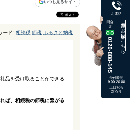
いつも見るサイト
お電話
問合
既存のお客様はこちら
せ
ワード:
相続税
節税
ふるさと納税
0120-888-145
受付時間
返礼品を受け取ることができる
9:00-20:00
土日祝も
対応可
すれば、相続税の節税に繋がる