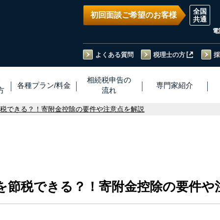
初回面談ご希望のお客様
電
よくある質問
税理士の方
採
い
相続税
申告
の
各種プラン
/
料金
専門家
紹介
方
流れ
節税できる？！寄附金控除の要件や注意点を解説
を節税できる？！寄附金控除の要件や