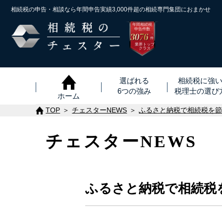
相続税の申告・相談なら年間申告実績3,000件超の
相続専門集団におまかせ
年間相続税
申告件数
3076
※
件
業界トップ
クラス
選ばれる
相続税に強
6つの強み
税理士
の
選び
ホーム
TOP
チェスターNEWS
ふるさと納税で相続税を
チェスターNEWS
ふるさと納税で相続税