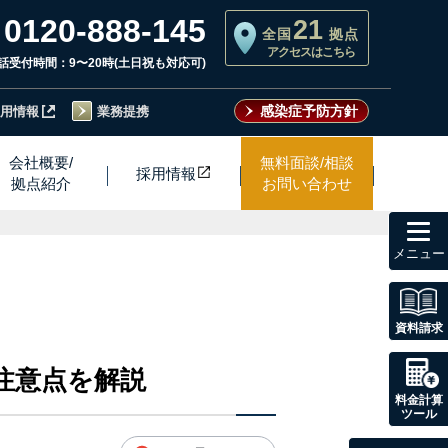
0120-888-145
21
全国
拠点
アクセスはこちら
話受付時間：9〜20時(土日祝も対応可)
感染症予防方針
用情報
業務提携
会社概要/
無料面談/相談
採用情
報
拠点紹介
お問い合わせ
toggl
navig
資料請求
注意点を解説
料金計算
ツール