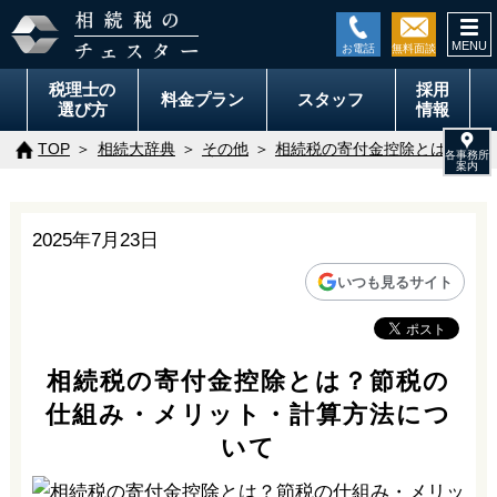
togg
navi
税理士の
採用
料金
プラン
スタッフ
選び方
情報
TOP
相続大辞典
その他
相続税の寄付金控除とは？節税
2025年7月23日
いつも見るサイト
相続税の寄付金控除とは？節税の
仕組み・メリット・計算方法につ
いて