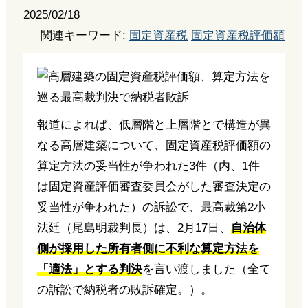
2025/02/18
関連キーワード:
固定資産税
固定資産税評価額
報道によれば、低層階と上層階とで構造が異
なる高層建築について、固定資産税評価額の
算定方法の妥当性が争われた3件（内、1件
は固定資産評価審査委員会がした審査決定の
妥当性が争われた）の訴訟で、最高裁第2小
法廷（尾島明裁判長）は、2月17日、
自治体
側が採用した所有者側に不利な算定方法を
「適法」とする判決
を言い渡しました（全て
の訴訟で納税者の敗訴確定。）。