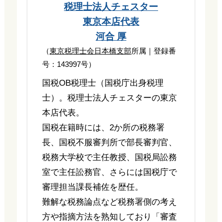
税理士法人チェスター
東京本店代表
河合 厚
（
東京税理士会日本橋支部
所属｜登録番
号：143997号）
国税OB税理士（国税庁出身税理
士）。税理士法人チェスターの東京
本店代表。
国税在籍時には、2か所の税務署
長、国税不服審判所で部長審判官、
税務大学校で主任教授、国税局訟務
室で主任訟務官、さらには国税庁で
審理担当課長補佐を歴任。
難解な税務論点など税務署側の考え
方や指摘方法を熟知しており「審査