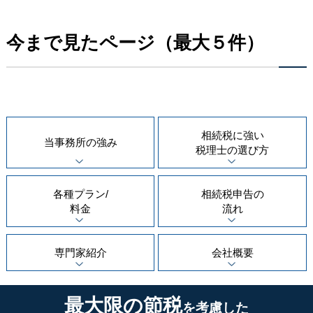
今まで見たページ（最大５件）
相続税に強い
当事務所の
強み
税理士の
選び方
各種プラン/
相続税申告の
料金
流れ
専門家紹介
会社概要
最大限の節税
を考慮した