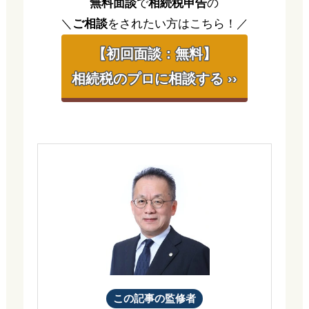
無料面談
で
相続税申告
の
＼
ご相談
をされたい方はこちら！／
【初回面談：無料】
相続税のプロに相談する ››
この記事の監修者