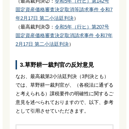
（最高裁判決②：
令和5年（行ヒ）第142号
固定資産価格審査決定取消等請求事件 令和7
年2月17日 第二小法廷判決
）
（最高裁判決③：
令和5年（行ヒ）第207号
固定資産価格審査決定取消請求事件 令和7年
2月17日 第二小法廷判決
）
3.草野耕一裁判官の反対意見
なお、最高裁第2小法廷判決（3判決とも）
では、草野耕一裁判官が、（各税法に通ずる
と考えられる）課税要件の明確性に関するご
意見を述べられておりますので、以下、参考
として引用させていただきます。