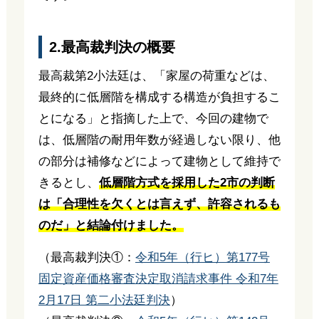
2.最高裁判決の概要
最高裁第2小法廷は、「家屋の荷重などは、
最終的に低層階を構成する構造が負担するこ
とになる」と指摘した上で、今回の建物で
は、低層階の耐用年数が経過しない限り、他
の部分は補修などによって建物として維持で
きるとし、
低層階方式を採用した2市の判断
は「合理性を欠くとは言えず、許容されるも
のだ」と結論付けました。
（最高裁判決①：
令和5年（行ヒ）第177号
固定資産価格審査決定取消請求事件 令和7年
2月17日 第二小法廷判決
）