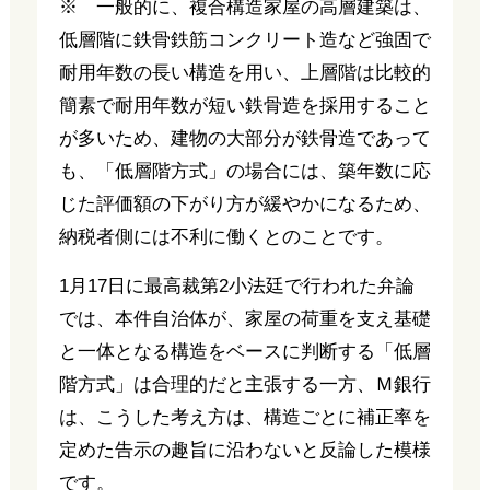
※ 一般的に、複合構造家屋の高層建築は、
低層階に鉄骨鉄筋コンクリート造など強固で
耐用年数の長い構造を用い、上層階は比較的
簡素で耐用年数が短い鉄骨造を採用すること
が多いため、建物の大部分が鉄骨造であって
も、「低層階方式」の場合には、築年数に応
じた評価額の下がり方が緩やかになるため、
納税者側には不利に働くとのことです。
1月17日に最高裁第2小法廷で行われた弁論
では、本件自治体が、家屋の荷重を支え基礎
と一体となる構造をベースに判断する「低層
階方式」は合理的だと主張する一方、Ｍ銀行
は、こうした考え方は、構造ごとに補正率を
定めた告示の趣旨に沿わないと反論した模様
です。