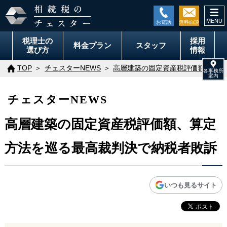
togg
navi
税理士の
採用
料金
プラン
スタッフ
選び方
情報
TOP
チェスターNEWS
高層建築の固定資産税評価額、算定
チェスターNEWS
高層建築の固定資産税評価額、算定
方法を巡る最高裁判決で納税者敗訴
いつも見るサイト