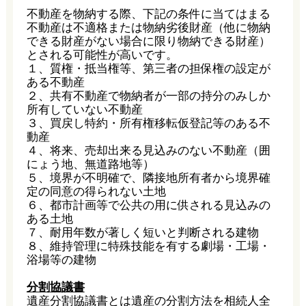
不動産を物納する際、下記の条件に当てはまる
不動産は不適格または物納劣後財産（他に物納
できる財産がない場合に限り物納できる財産）
とされる可能性が高いです。
１、質権・抵当権等、第三者の担保権の設定が
ある不動産
２、共有不動産で物納者が一部の持分のみしか
所有していない不動産
３、買戻し特約・所有権移転仮登記等のある不
動産
４、将来、売却出来る見込みのない不動産（囲
にょう地、無道路地等）
５、境界が不明確で、隣接地所有者から境界確
定の同意の得られない土地
６、都市計画等で公共の用に供される見込みの
ある土地
７、耐用年数が著しく短いと判断される建物
８、維持管理に特殊技能を有する劇場・工場・
浴場等の建物
分割協議書
遺産分割協議書とは遺産の分割方法を相続人全