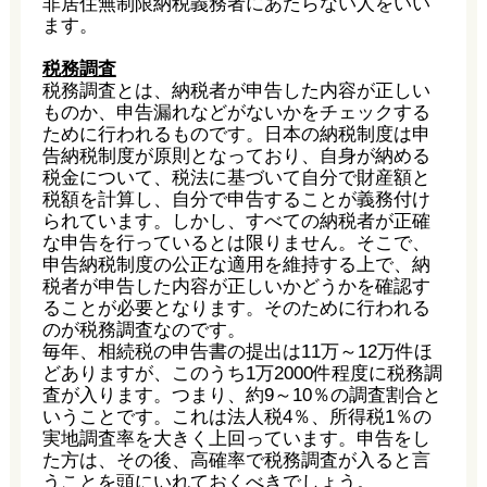
非居住無制限納税義務者にあたらない人をいい
ます。
税務調査
税務調査とは、納税者が申告した内容が正しい
ものか、申告漏れなどがないかをチェックする
ために行われるものです。日本の納税制度は申
告納税制度が原則となっており、自身が納める
税金について、税法に基づいて自分で財産額と
税額を計算し、自分で申告することが義務付け
られています。しかし、すべての納税者が正確
な申告を行っているとは限りません。そこで、
申告納税制度の公正な適用を維持する上で、納
税者が申告した内容が正しいかどうかを確認す
ることが必要となります。そのために行われる
のが税務調査なのです。
毎年、相続税の申告書の提出は11万～12万件ほ
どありますが、このうち1万2000件程度に税務調
査が入ります。つまり、約9～10％の調査割合と
いうことです。これは法人税4％、所得税1％の
実地調査率を大きく上回っています。申告をし
た方は、その後、高確率で税務調査が入ると言
うことを頭にいれておくべきでしょう。