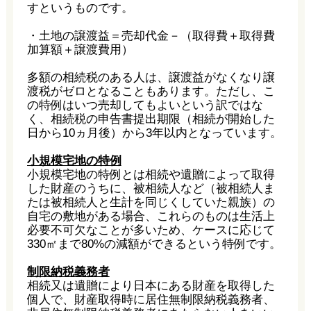
すというものです。
・土地の譲渡益＝売却代金－（取得費＋取得費
加算額＋譲渡費用）
多額の相続税のある人は、譲渡益がなくなり譲
渡税がゼロとなることもあります。ただし、こ
の特例はいつ売却してもよいという訳ではな
く、相続税の申告書提出期限（相続が開始した
日から10ヵ月後）から3年以内となっています。
小規模宅地の特例
小規模宅地の特例とは相続や遺贈によって取得
した財産のうちに、被相続人など（被相続人ま
たは被相続人と生計を同じくしていた親族）の
自宅の敷地がある場合、これらのものは生活上
必要不可欠なことが多いため、ケースに応じて
330㎡まで80%の減額ができるという特例です。
制限納税義務者
相続又は遺贈により日本にある財産を取得した
個人で、財産取得時に居住無制限納税義務者、