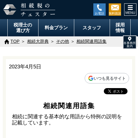
togg
navi
税理士の
採用
料金
プラン
スタッフ
選び方
情報
TOP
相続大辞典
その他
相続関連用語集
2023年4月5日
いつも見るサイト
相続関連用語集
相続に関連する基本的な用語から特例の説明を
記載しています。