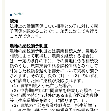
認知
法律上の婚姻関係にない相手との子に対して親
子関係を認めることです。胎児に対しても行う
ことができます。
農地の納税猶予制度
農地の納税猶予制度とは農業相続人が、農地を
相続によって取得し、農業を継続する場合に
は、一定の条件の下に、その農地に係る相続税
額のうち、農業投資価格を課税価格とみなして
計算した税額を超える部分について納税が猶予
されます。その後、次の（1）～（3）のいずれ
かに該当した日に納税が免除されます。
（1）農業相続人が死亡した場合。
（2）申告期限後20年間農業を継続した場合（三
大都市圏の特定市以外にある市街化区域内農地
等（生産緑地等を除く）に限ります。）。
（3）農地の全部を農業後継者に一括生前贈与
し、その贈与税について納税猶予の特例を受け