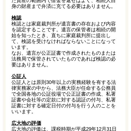
た資産の範囲内で借金を返せばよく、相続人自
身の財産まで弁済に充てる必要はありません。
検認
検認とは家庭裁判所が遺言書の存在および内容
を認定することです。遺言の保管者は相続の開
始を知ったとき、直ちに家庭裁判所に提出し
て、検認を受けなければならないことになって
います。
なお、遺言が公正証書で作成されたものまたは
法務局で保管されていたものであれば検認の必
要はありません。
公証人
公証人とは原則30年以上の実務経験を有する法
律実務家の中から、法務大臣が任命する公務員
で全国各地の公証役場で公正証書の作成、私署
証書や会社等の定款に対する認証の付与、私署
証書に対する確定日付の付与を行う人のことを
いいます。
広大地の評価
広大地の評価は、課税時期が平成29年12月31日