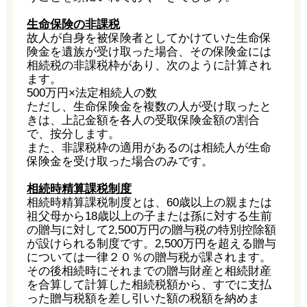
生命保険の非課税
故人が自身を被保険者としてかけていた生命保
険金を遺族が受け取った場合、その保険金には
相続税の非課税枠があり、次のように計算され
ます。
500万円×法定相続人の数
ただし、生命保険金を複数の人が受け取ったと
きは、上記金額を各人の受取保険金額の割合
で、按分します。
また、非課税枠の適用があるのは相続人が生命
保険金を受け取った場合のみです。
相続時精算課税制度
相続時精算課税制度とは、60歳以上の親または
祖父母から18歳以上の子または孫に対する生前
の贈与に対して2,500万円の贈与税の特別控除額
が設けられる制度です。2,500万円を超える贈与
については一律２０％の贈与税が課されます。
その後相続時にそれまでの贈与財産と相続財産
を合算して計算した相続税額から、すでに支払
った贈与税額を差し引いた額の税額を納めま