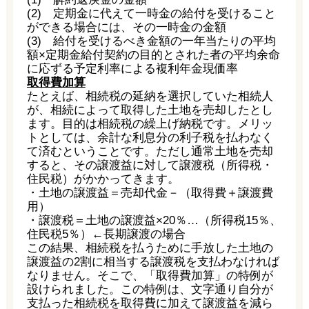
(2) 定期金に代えて一時金の給付を受けること
ができる場合には、その一時金の金額
(3) 給付を受けるべき金額の一年当たりの平均
額×定期金給付契約の目的とされた者の平均余命
に応ずる予定利率による複利年金現価率
取得費加算
たとえば、相続税の延納を選択していた相続人
が、相続によって取得した土地を売却したとし
ます。目的は相続税の繰上げ納税です。メリッ
トとしては、余計な利息分の利子税を払わなく
て済むということです。ただし通常土地を売却
すると、その譲渡益に対して譲渡税（所得税・
住民税）がかかってきます。
・土地の譲渡益＝売却代金－（取得費＋譲渡費
用）
・譲渡税＝土地の譲渡益×20％…（所得税15％、
住民税5％）←長期譲渡の場合
この結果、相続税を払うために手放した土地の
譲渡益の2割に相当する譲渡税を支払わなければ
なりません。そこで、「取得費加算」の特例が
設けられました。この特例は、文字通り自分が
支払った相続税を取得費に加えて譲渡益を減ら