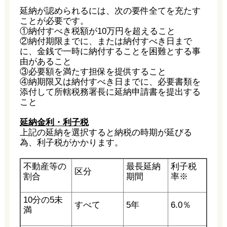
延納が認められるには、次の要件全てを充たす
ことが必要です。
①納付すべき税額が10万円を超えること
②納付期限までに、または納付すべき日まで
に、金銭で一時に納付することを困難とする事
由があること
③必要額を満たす担保を提供すること
④納期限又は納付すべき日までに、必要書類を
添付して所轄税務署長に延納申請書を提出する
こと
延納金利・利子税
上記の延納を選択すると納税の時期が延びる
為、利子税がかかります。
不動産等の
最長延納
利子税
区分
割合
期間
率※
10分の5未
すべて
5年
6.0％
満