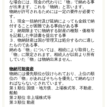
な場合には、現金の代わりに「物」で納める事
が出来ます。これを「物納」と言います。
物納が許可されるためには一定の要件が必要で
す。
１、現金一括納付及び延納によっても金銭で納
付することが困難である事由がある事
２、納期限までに物納する財産の種類・価格等
を記載した申請書を提出する事
３、物納財産は国が管理又は処分するのに適し
たものである事。
納める「物」については、相続により取得した
「物」に限定されます。相続人が以前より所有
していた「物」は物納出来ません。
物納可能資産
物納には優先順位が設けられており、上位の順
位の「物」があればそちらを優先して納めなけ
ればならないとされています。
第１順位 国債・地方債、上場株式等、不動産、
船舶
第２順位 非上場株式等
第３順位 動産