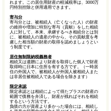
れます。この居住用財産の軽減税率は、3000万
円特別控除と併用適用できます。
寄与分
寄与分とは、被相続人（亡くなった人）の財産
の維持や増加に特別な寄与（貢献）をした相続
人に対して、本来、承継するべき相続分とは別
に、被相続人の遺産の中から、その貢献度を考
慮した相当額の財産の取得を認めましょうとい
う制度です。
居住無制限納税義務者
相続又は遺贈により財産を取得した個人で財産
取得時に日本に住所を有する方です。（一時居
住の外国人で、被相続人が外国人被相続人また
は非居住被相続人である場合を除きます）
限定承認
限定承認とは相続によって得たプラスの財産の
範囲で債務を弁済し、財産が残ればそれを相続
するという方法です。
負債の方が資産より多かった場合には、相続し