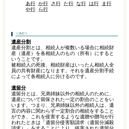
あ行
か行
さ行
た行
な行
は行
ま行
や行
ら行
遺産分割
遺産分割とは、相続人が複数いる場合に相続財
産（遺産）を各相続人のもの（所有）にすると
いうことです。
被相続人の死後、相続財産はいったん相続人全
員の共有財産になります。それを遺産分割手続
によって各相続人に分けるのです。
遺留分
遺留分とは、兄弟姉妹以外の相続人のために、
遺産について留保された一定の割合のことをい
います。つまり、兄弟姉妹以外の相続人は、遺
言の内容に関わらず一定割合の相続をすること
ができ、これを侵害するような遺贈や贈与が行
われたときは「遺留分侵害額請求（遺留分減殺
請求）」をすることにより、侵害された遺留分