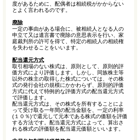
度があるために、配偶者は相続税がかからない
とよく言われるのです。
廃除
一定の事由がある場合に、被相続人となる人の
申立て又は遺言書で廃除の意思表示を行い、家
庭裁判所の許可を得て、特定の相続人の相続権
を失わせることをいいます。
配当還元方式
取引相場のない株式は、原則として、原則的評
価方式により評価します。しかし、同族株主等
以外の株主の取得した株式については、その株
式の発行会社の規模にかかわらず、原則的評価
方式に代えて特例的な評価方式の配当還元方式
で評価します。
配当還元方式は、その株式を所有することによ
って受け取る一年間の配当金額を、一定の利率
(１０％)で還元して元本である株式の価額を評価
する方法です。配当還元方式によって、算出さ
れる株式の評価額を配当還元価額といいます。