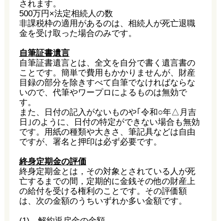
されます。
500万円×法定相続人の数
非課税枠の適用があるのは、相続人が死亡退職
金を受け取った場合のみです。
自筆証書遺言
自筆証書遺言とは、全文を自分で書く遺言書の
ことです。簡単で費用もかかりませんが、財産
目録の部分を除きすべて自筆でなければならな
いので、代筆やワープロによるものは無効で
す。
また、日付の記入がないものや｢令和○年△月吉
日｣のように、日付の特定ができない場合も無効
です。用紙の種類や大きさ、筆記具などは自由
ですが、署名と押印は必ず必要です。
終身定期金の評価
終身定期金とは，その対象とされている人が死
亡するまでの間，定期的に金銭その他の財産上
の給付を受ける権利のことです。その評価額
は、次の金額のうちいずれか多い金額です。
(1) 解約返戻金の金額