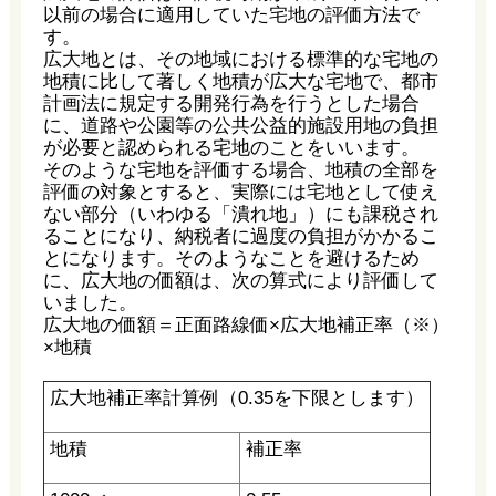
以前の場合に適用していた宅地の評価方法で
す。
広大地とは、その地域における標準的な宅地の
地積に比して著しく地積が広大な宅地で、都市
計画法に規定する開発行為を行うとした場合
に、道路や公園等の公共公益的施設用地の負担
が必要と認められる宅地のことをいいます。
そのような宅地を評価する場合、地積の全部を
評価の対象とすると、実際には宅地として使え
ない部分（いわゆる「潰れ地」）にも課税され
ることになり、納税者に過度の負担がかかるこ
とになります。そのようなことを避けるため
に、広大地の価額は、次の算式により評価して
いました。
広大地の価額＝正面路線価×広大地補正率（※）
×地積
広大地補正率計算例（0.35を下限とします）
地積
補正率