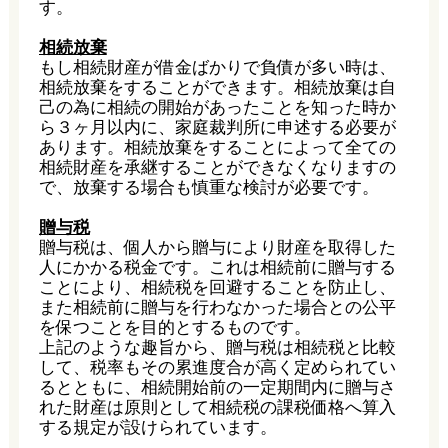
す。
相続放棄
もし相続財産が借金ばかりで負債が多い時は、
相続放棄をすることができます。相続放棄は自
己の為に相続の開始があったことを知った時か
ら３ヶ月以内に、家庭裁判所に申述する必要が
あります。相続放棄をすることによって全ての
相続財産を承継することができなくなりますの
で、放棄する場合も慎重な検討が必要です。
贈与税
贈与税は、個人から贈与により財産を取得した
人にかかる税金です。これは相続前に贈与する
ことにより、相続税を回避することを防止し、
また相続前に贈与を行わなかった場合との公平
を保つことを目的とするものです。
上記のような趣旨から、贈与税は相続税と比較
して、税率もその累進度合が高く定められてい
るとともに、相続開始前の一定期間内に贈与さ
れた財産は原則として相続税の課税価格へ算入
する規定が設けられています。