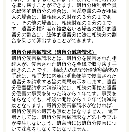
を取り戻すことができます。遺留分権利者全員
の総体的遺留分の割合は、直系尊属のみが相続
人の場合は、被相続人の財産の３分の１であ
り、その他の場合は、相続財産の２分の１で
す。遺留分権利者が複数名いる場合の個別的遺
留分の割合は、総体的遺留分に法定相続分の割
合を乗じて算出することができます。
遺留分侵害額請求（遺留分減殺請求）
遺留分侵害額請求とは、遺留分を侵害された相
続人が、侵害された遺留分を金銭で取り戻す手
続きのことです。 相続人の遺留分侵害額請求の
手続は、相手方に内容証明郵便等で侵害された
遺留分を請求する旨の意思表示をします。遺留
分侵害額請求の消滅時効は、相続の開始と遺留
分侵害の事実を知った時から１年です。事実を
知らなくても、相続の開始から１０年で消滅時
効となります。遺留分侵害額請求がなければ、
遺留分侵害の遺言も無効とはなりません。 遺言
者としては、遺留分侵害額請求などのトラブル
が発生しないよう、遺言時には遺留分侵害につ
いて注意をしなくてはなりません。