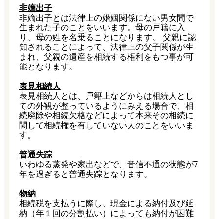
非嫡出子
非嫡出子とは法律上の婚姻関係にない男女間で
生まれた子のことをいいます。母の戸籍に入
り、母の姓を名乗ることになります。 父親に認
知されることによって、法律上の父子関係が生
まれ、父親の遺産を相続する権利をもつ事が可
能となります。
表見相続人
表見相続人とは、戸籍上などからは相続人とし
ての外観が整っているようにみえる場合で、相
続廃除や相続欠格などによって本来その相続に
関して相続権を有していない人のことをいいま
す。
普通失踪
いわゆる蒸発や家出などで、音信不通の状態が7
年を過ぎると普通失踪となります。
物納
相続税を支払うに際し、現金による納付及び延
納（年１回の分割払い）によっても納付が困難