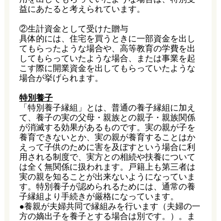
益にあたると考えられています。
②生計資金として受けた贈与
具体的には、住宅を買うときに一部資金を出し
てもらったような場合や、高等教育の学費を出
してもらっていたような場合、または事業を起
こす際に開業資金を出してもらっていたような
場合が挙げられます。
特別養子
「特別養子縁組」とは、普通の養子縁組に加え
て、養子の実の父母・親族との親子・親族関係
が消滅する効果があるものです。実の親が子を
養育できないとか、実の親が養育することはか
えって子供のために害を及ぼすという場合に利
用される制度で、実方との相続や扶養について
は全く無関係に扱われます。戸籍上も第三者は
実の親を知ることが出来ないようになっていま
す。特別養子が認められるためには、通常の養
子縁組より手続きが厳格になっています。
●養親が夫婦共同で縁組みを行います（夫婦の一
方の嫡出子を養子とする場合は別です。）。ま