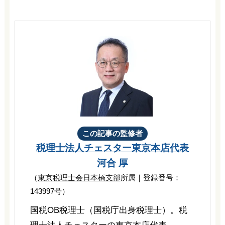
この記事の監修者
税理士法人チェスター
東京本店代表
河合 厚
（
東京税理士会日本橋支部
所属｜登録番号：
143997号）
国税OB税理士（国税庁出身税理士）。税