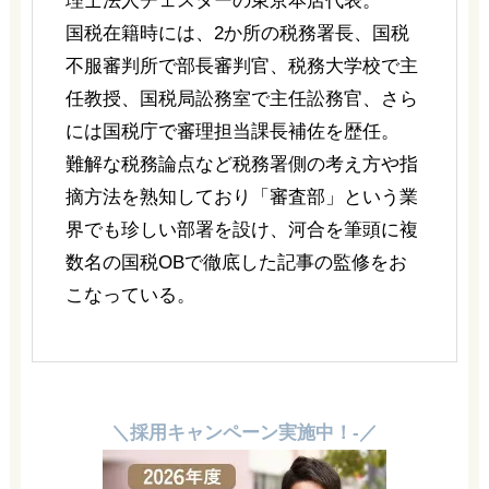
理士法人チェスターの東京本店代表。
国税在籍時には、2か所の税務署長、国税
不服審判所で部長審判官、税務大学校で主
任教授、国税局訟務室で主任訟務官、さら
には国税庁で審理担当課長補佐を歴任。
難解な税務論点など税務署側の考え方や指
摘方法を熟知しており「審査部」という業
界でも珍しい部署を設け、河合を筆頭に複
数名の国税OBで徹底した記事の監修をお
こなっている。
＼採用キャンペーン実施中！-／