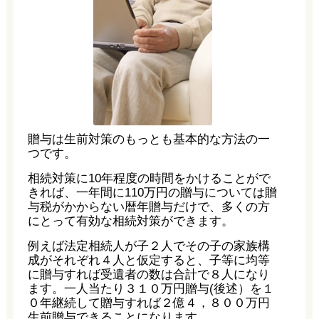
贈与は生前対策のもっとも基本的な方法の一
つです。
相続対策に10年程度の時間をかけることがで
きれば、一年間に110万円の贈与については贈
与税がかからない暦年贈与だけで、多くの方
にとって有効な相続対策ができます。
例えば法定相続人が子２人でその子の家族構
成がそれぞれ４人と仮定すると、子等に均等
に贈与すれば受遺者の数は合計で８人になり
ます。一人当たり３１０万円贈与(後述）を１
０年継続して贈与すれば２億４，８００万円
生前贈与できることになります。