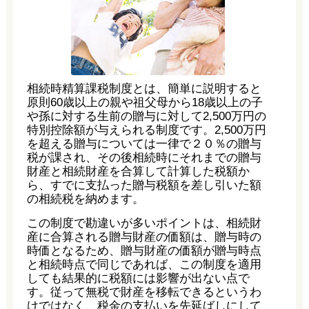
相続時精算課税制度とは、簡単に説明すると
原則60歳以上の親や祖父母から18歳以上の子
や孫に対する生前の贈与に対して2,500万円の
特別控除額が与えられる制度です。2,500万円
を超える贈与については一律で２０％の贈与
税が課され、その後相続時にそれまでの贈与
財産と相続財産を合算して計算した税額か
ら、すでに支払った贈与税額を差し引いた額
の相続税を納めます。
この制度で勘違いが多いポイントは、相続財
産に合算される贈与財産の価額は、贈与時の
時価となるため、贈与財産の価額が贈与時点
と相続時点で同じであれば、この制度を適用
しても結果的に税額には影響が出ない点で
す。従って無税で財産を移転できるというわ
けではなく、税金の支払いを先延ばしにして