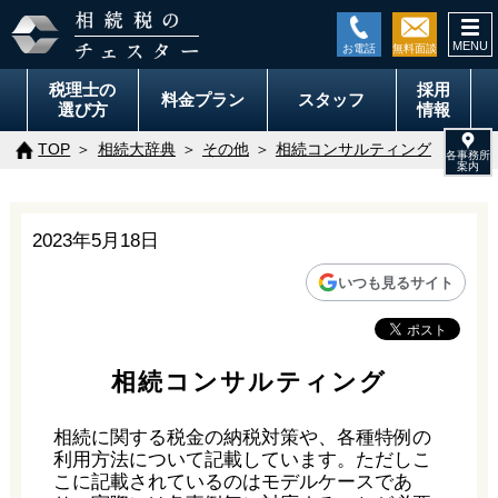
togg
navi
税理士の
採用
料金
プラン
スタッフ
選び方
情報
TOP
相続大辞典
その他
相続コンサルティング
2023年5月18日
いつも見るサイト
相続コンサルティング
相続に関する税金の納税対策や、各種特例の
利用方法について記載しています。ただしこ
こに記載されているのはモデルケースであ