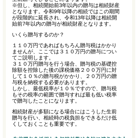
※但し、相続開始前3年以内の贈与は相続財産
となります。令和9年以降の相続ではこの期間
が段階的に延長され、令和13年以降は相続開
始前7年以内の贈与が相続財産となります。
いくら贈与するのか？
１１０万円であればもちろん贈与税はかかり
ませんが、ここでは３１０万円の贈与につい
てご説明します。
３１０万円贈与を行う場合、贈与税の基礎控
除額を控除した後の課税価格２００万円に対
して１０％の贈与税がかかり、２０万円の贈
与税を納税する必要があります。
しかし、最低税率が１０％ですので、贈与税
もその税率の範囲で贈与すれば最も低い税率
で贈与したことになります。
相続財産が多額になる場合にはこうした生前
贈与を行い、相続時の税負担をできるだけ低
くしておくことも重要です。