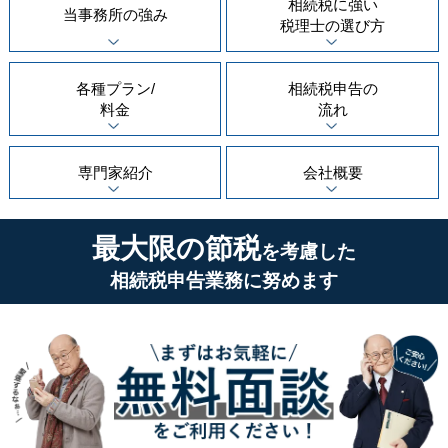
相続税に強い
当事務所の
強み
税理士の
選び方
各種プラン/
相続税申告の
料金
流れ
専門家紹介
会社概要
最大限の節税
を考慮した
相続税申告業務に努めます