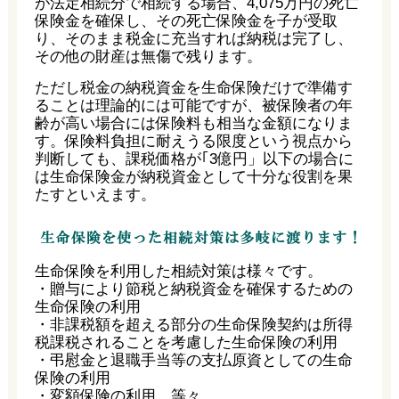
が法定相続分で相続する場合、4,075万円の死亡
保険金を確保し、その死亡保険金を子が受取
り、そのまま税金に充当すれば納税は完了し、
その他の財産は無傷で残ります。
ただし税金の納税資金を生命保険だけで準備す
ることは理論的には可能ですが、被保険者の年
齢が高い場合には保険料も相当な金額になりま
す。保険料負担に耐えうる限度という視点から
判断しても、課税価格が｢3億円」以下の場合に
は生命保険金が納税資金として十分な役割を果
たすといえます。
生命保険を利用した相続対策は様々です。
・贈与により節税と納税資金を確保するための
生命保険の利用
・非課税額を超える部分の生命保険契約は所得
税課税されることを考慮した生命保険の利用
・弔慰金と退職手当等の支払原資としての生命
保険の利用
・変額保険の利用 等々