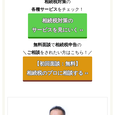
相続税対策
の
各種サービス
をチェック！
相続税対策の
サービスを見にいく ››
無料面談
で
相続税申告
の
＼
ご相談
をされたい方はこちら！／
【初回面談：無料】
相続税のプロに相談する ››