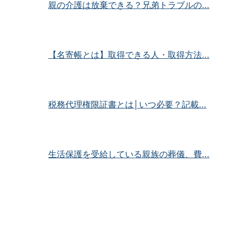
親の介護は放棄できる？兄弟トラブルの...
【名寄帳とは】取得できる人・取得方法...
税務代理権限証書とは│いつ必要？記載...
生活保護を受給している親族の葬儀、費...