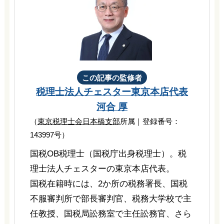
この記事の監修者
税理士法人チェスター
東京本店代表
河合 厚
（
東京税理士会日本橋支部
所属｜登録番号：
143997号）
国税OB税理士（国税庁出身税理士）。税
理士法人チェスターの東京本店代表。
国税在籍時には、2か所の税務署長、国税
不服審判所で部長審判官、税務大学校で主
任教授、国税局訟務室で主任訟務官、さら