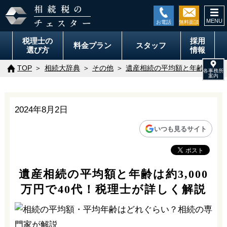
togg
navi
税理士の
採用
料金
プラン
スタッフ
選び方
情報
TOP
相続大辞典
その他
遺産相続の平均額と年齢は約3,
2024年8月2日
いつも見るサイト
遺産相続の平均額と年齢は約3,000
万円で40代！税理士が詳しく解説