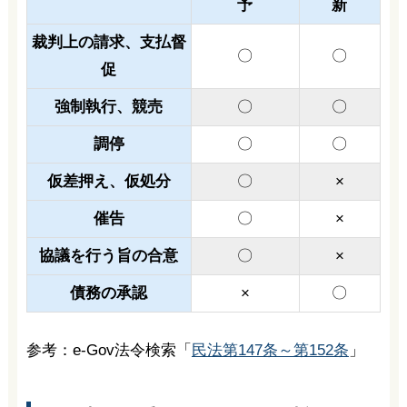
予
新
裁判上の請求、支払督
〇
〇
促
強制執行、競売
〇
〇
調停
〇
〇
仮差押え、仮処分
〇
×
催告
〇
×
協議を行う旨の合意
〇
×
債務の承認
×
〇
参考：e-Gov法令検索「
民法第147条～第152条
」