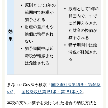
原則として1年の
原則として1年の
範囲内で納税が
範囲内で、すで
猶予される
に差押えをされ
財産の差押えや
た財産の換価が
効
換価は執行され
猶予される
果
ない
猶予期間中は延
猶予期間中は延
滞税が軽減され
滞税が軽減また
る
は免除される
参考：e-Gov法令検索「
国税通則法第46条・第46条
の2
」「
国税徴収法第151条・第151条の2
」
本税の支払い猶予を受けられた場合の納税方法と