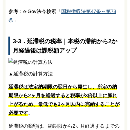
参考：e-Gov法令検索「
国税徴収法第47条～第78
条
」
3-3．延滞税の税率｜本税の滞納から2か
月経過後は課税額アップ
▲延滞税の計算方法
延滞税は法定納期限の翌日から発生し、所定の納
期限から2ヶ月を経過すると税率が3倍以上に膨れ
上がるため、最低でも2ヶ月以内に完納することが
必要です
。
延滞税の税額は、納期限から2ヶ月経過するまでの