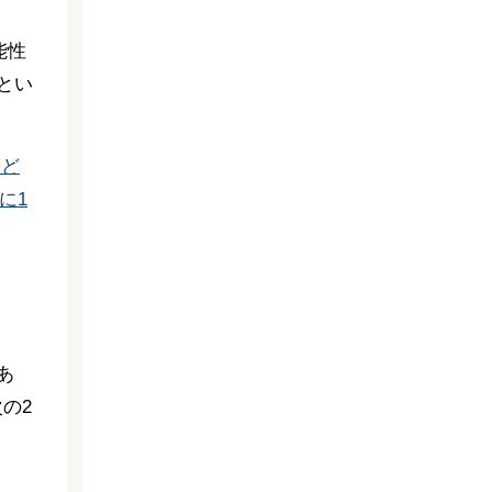
能性
とい
など
に1
あ
の2