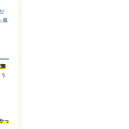
が
 株
実際
よう
かっ