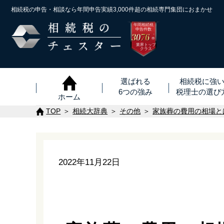
相続税の申告・相談なら年間申告実績3,000件超の
相続専門集団におまかせ
年間相続税
申告件数
3076
※
件
業界トップ
クラス
選ばれる
相続税に強
6つの強み
税理士
の
選び
ホーム
TOP
相続大辞典
その他
家族葬の費用の相場と
2022年11月22日