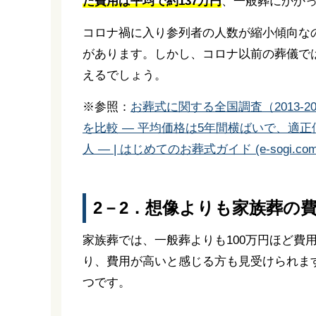
た費用は平均で約137万円
、一般葬にかかっ
コロナ禍に入り参列者の人数が縮小傾向なので
があります。しかし、コロナ以前の葬儀では
えるでしょう。
※参照：
お葬式に関する全国調査（2013-
を比較 ― 平均価格は5年間横ばいで、適正
人 ― | はじめてのお葬式ガイド (e-sogi.com
2－2．想像よりも家族葬の
家族葬では、一般葬よりも100万円ほど費
り、費用が高いと感じる方も見受けられま
つです。