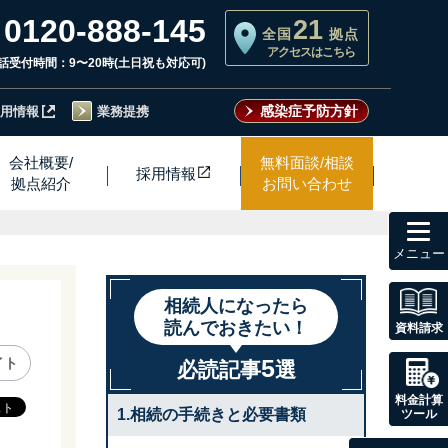
0120-888-145
21
全国
拠点
アクセスはこちら
話受付時間：9〜20時(土日祝も対応可)
感染症予防方針
用情報
業務提携
会社概要/
無料面談/相談
採用情
報
拠点紹介
お問い合わせ
toggl
navig
相続人になったら
読んでおきたい！
資料請求
5
イト
必読記事
選
料金計算
1.相続の手続きと必要書類
ツール