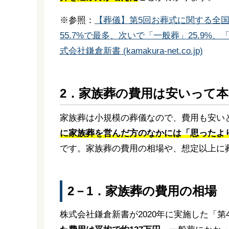
※参照：
【葬儀】第5回お葬式に関する全国
55.7%で最多、次いで「一般葬」25.9%
式会社鎌倉新書 (kamakura-net.co.jp)
2．家族葬の費用は安いって
家族葬は小規模の葬儀なので、費用も安い
に家族葬を営んだ方のなかには「思ったよ
です。家族葬の費用の相場や、想定以上に
2－1．家族葬の費用の相場
株式会社鎌倉新書が2020年に実施した「