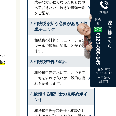
大事な方が亡くなったあとにや
っておきたい手続きや書類一覧
お電話
をご紹介。
問合
既存のお客様はこちら
2.相続税を払う必要がある？簡
せ
単チェック
0120-888-145
相続税の計算シミュレーション
ツールで簡単に知ることができ
ます。
減し
3.相続税申告の流れ
用の
受付時間
相続税申告において、いつまで
9:00-20:00
に何をすれば良いか一般的な流
土日祝も
対応可
れを紹介します。
4.依頼する税理士の見極めポイ
ント
相続税申告を税理士へ相談され
る方は必ず知っておきたい選び