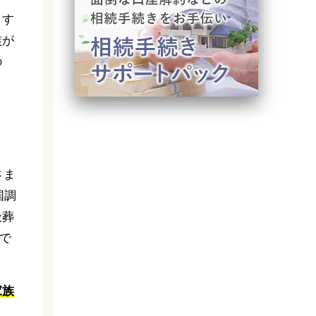
りす
族が
の
さま
国調
般葬
％で
家族