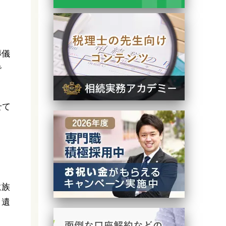
葬儀
で
せて
遺族
、遺