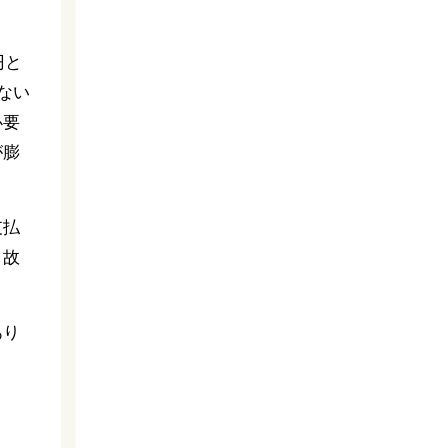
円と
ない
必要
が膨
支払
、故
あり