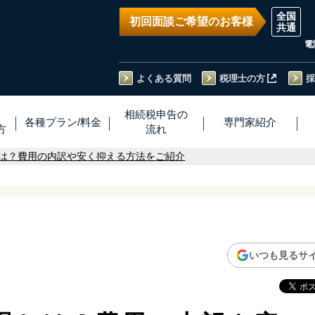
初回面談ご希望のお客様
電
よくある質問
税理士の方
採
い
相続税
申告
の
各種プラン
/
料金
専門家
紹介
方
流れ
は？費用の内訳や安く抑える方法をご紹介
いつも見るサ