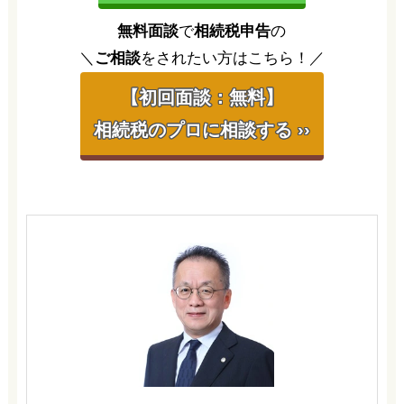
無料面談
で
相続税申告
の
＼
ご相談
をされたい方はこちら！／
【初回面談：無料】
相続税のプロに相談する ››