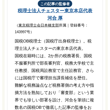
この記事の監修者
税理士法人チェスター
東京本店代表
河合 厚
（
東京税理士会日本橋支部
所属｜登録番号：
143997号）
国税OB税理士（国税庁出身税理士）。税
理士法人チェスターの東京本店代表。
国税在籍時には、2か所の税務署長、国税
不服審判所で部長審判官、税務大学校で主
任教授、国税局訟務室で主任訟務官、さら
には国税庁で審理担当課長補佐を歴任。
難解な税務論点など税務署側の考え方や指
摘方法を熟知しており「審査部」という業
界でも珍しい部署を設け、河合を筆頭に複
数名の国税OBで徹底した記事の監修をお