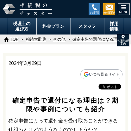
togg
navi
税理士の
採用
料金
プラン
スタッフ
選び方
情報
TOP
相続大辞典
その他
確定申告で還付になる理由は？
2024年3月29日
いつも見るサイト
確定申告で還付になる理由は？期
限や事例についても紹介
確定申告によって還付金を受け取ることができる
仕組みとはどのようなものでしょうか？