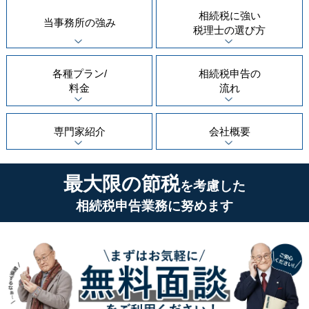
相続税に強い
当事務所の
強み
税理士の
選び方
各種プラン/
相続税申告の
料金
流れ
専門家紹介
会社概要
最大限の節税
を考慮した
相続税申告業務に努めます