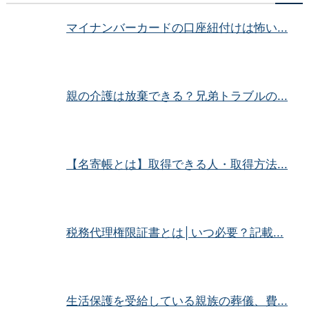
マイナンバーカードの口座紐付けは怖い...
親の介護は放棄できる？兄弟トラブルの...
【名寄帳とは】取得できる人・取得方法...
税務代理権限証書とは│いつ必要？記載...
生活保護を受給している親族の葬儀、費...