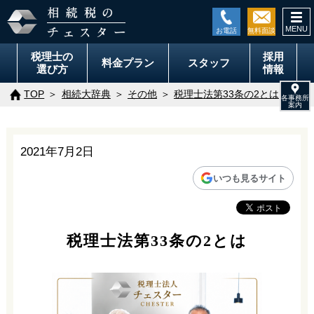
togg
navi
税理士の
採用
料金
プラン
スタッフ
選び方
情報
TOP
相続大辞典
その他
税理士法第33条の2とは
2021年7月2日
いつも見るサイト
税理士法第33条の2とは