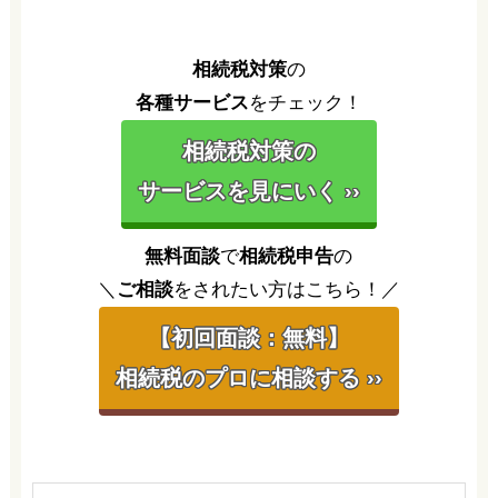
相続税対策
の
各種サービス
をチェック！
相続税対策の
サービスを見にいく ››
無料面談
で
相続税申告
の
＼
ご相談
をされたい方はこちら！／
【初回面談：無料】
相続税のプロに相談する ››