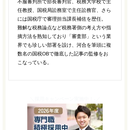
不服審判所で部長審判官、税務大学校で主
任教授、国税局訟務室で主任訟務官、さら
には国税庁で審理担当課長補佐を歴任。
難解な税務論点など税務署側の考え方や指
摘方法を熟知しており「審査部」という業
界でも珍しい部署を設け、河合を筆頭に複
数名の国税OBで徹底した記事の監修をお
こなっている。
＼採用キャンペーン実施中！-／