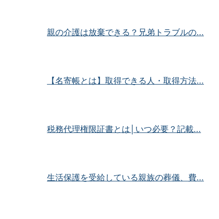
親の介護は放棄できる？兄弟トラブルの...
【名寄帳とは】取得できる人・取得方法...
税務代理権限証書とは│いつ必要？記載...
生活保護を受給している親族の葬儀、費...