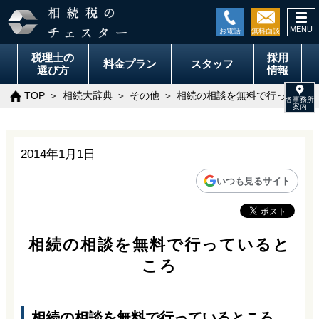
togg
navi
税理士の
採用
料金
プラン
スタッフ
選び方
情報
TOP
相続大辞典
その他
相続の相談を無料で行っている
2014年1月1日
いつも見るサイト
相続の相談を無料で行っていると
ころ
相続の相談を無料で行っているところ