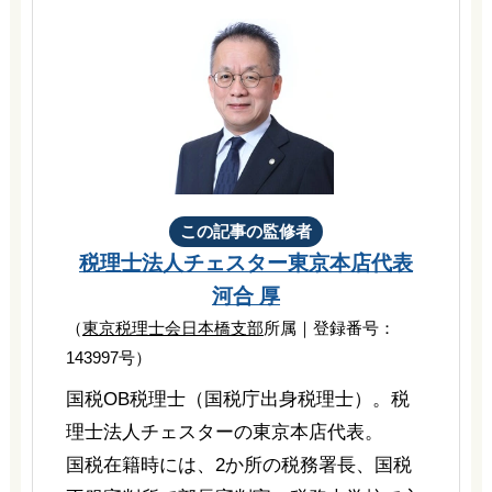
この記事の監修者
税理士法人チェスター
東京本店代表
河合 厚
（
東京税理士会日本橋支部
所属｜登録番号：
143997号）
国税OB税理士（国税庁出身税理士）。税
理士法人チェスターの東京本店代表。
国税在籍時には、2か所の税務署長、国税