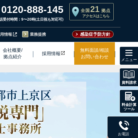
0120-888-145
21
全国
拠点
アクセスはこちら
話受付時間：9〜20時(土日祝も対応可)
感染症予防方針
用情報
業務提携
toggl
会社概要/
無料面談/相談
採用情
報
navig
拠点紹介
お問い合わせ
資料請求
都市
上京区
料金計算
ツール
お電話