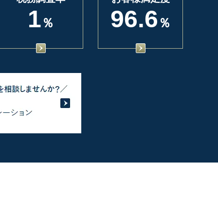
1
96.6
％
％