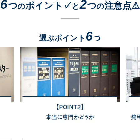
6
2
つ
ポイント✓
つ
注意点⚠
の
と
の
6
選ぶポイント
つ