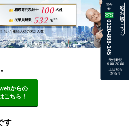
問合
既存のお客様はこちら
100
せ
相続専門税理士
名超
532
※3
従業員総数
名
0120-888-145
頼
頂いた
相続人様
の
累計
人数
受付時間
9:00-20:00
す。
土日祝も
対応可
webからの
はこちら！
です