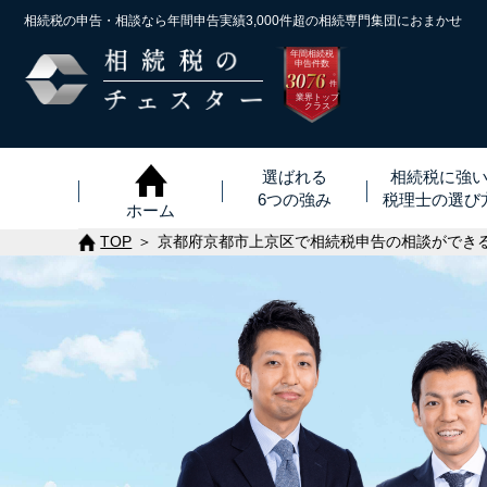
相続税の申告・相談なら年間申告実績3,000件超の
相続専門集団におまかせ
年間相続税
申告件数
3076
※
件
業界トップ
クラス
選ばれる
相続税に強
6つの強み
税理士
の
選び
ホーム
TOP
京都府京都市上京区で相続税申告の相談ができ