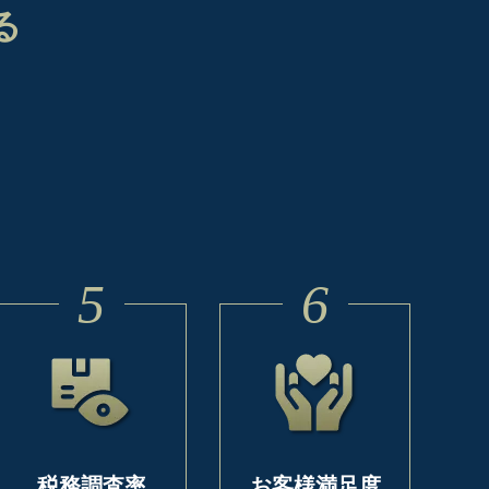
る
5
6
税務調査率
お客様満足度