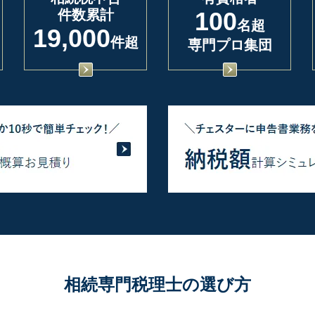
件数累計
100
名超
19,000
件超
専門プロ集団
相続専門税理士の選び方