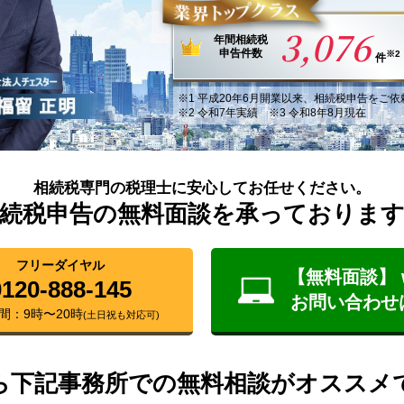
3,076
年間
相続税
申告件数
※2
件
※1
平成20年6月
開業以来
、
相続税申告
を
ご依
※2 令和7年実績 ※3 令和8年8月現在
相続税専門の税理士に安心してお任せください。
続税申告の無料面談を承っておりま
フリーダイヤル
【無料面談】 
0120-888-145
お問い合わせ
間：9時〜20時
(土日祝も対応可)
ら下記事務所での無料相談がオススメ