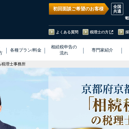
初回面談ご希望のお客様
電
よくある質問
税理士の方
採
い
相続税
申告
の
各種プラン
/
料金
専門家
紹介
方
流れ
る税理士事務所
京都府
京