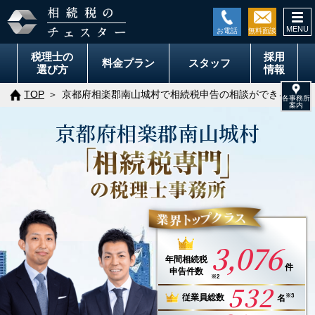
togg
navi
税理士の
採用
料金
プラン
スタッフ
選び方
情報
TOP
京都府相楽郡南山城村で相続税申告の相談ができる税理
京都府
相楽郡
南山城村
3,076
年間
相続税
件
申告件数
※2
532
※3
従業員総数
名