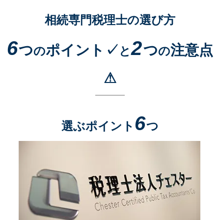
相続専門税理士の選び方
6
2
つ
ポイント✓
つ
注意点
の
と
の
⚠
6
選ぶポイント
つ