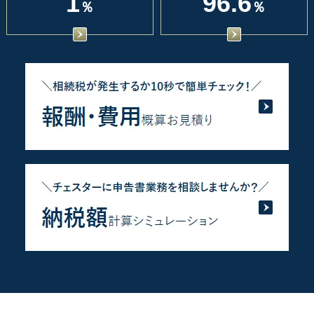
1
96.6
％
％