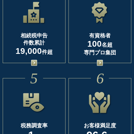
相続税申告
有資格者
100
件数累計
名超
19,000
件超
専門プロ集団
5
6
税務調査率
お客様満足度