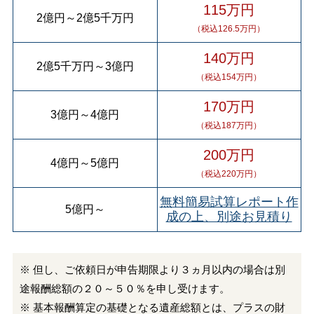
115万円
2億円
～
2億5千万円
（税込126.5万円）
140万円
2億5千万円
～
3億円
（税込154万円）
170万円
3億円
～
4億円
（税込187万円）
200万円
4億円
～
5億円
（税込220万円）
無料簡易試算レポート作
5億円
～
成の上、別途お見積り
※ 但し、ご依頼日が申告期限より３ヵ月以内の場合は別
途報酬総額の２０～５０％を申し受けます。
※ 基本報酬算定の基礎となる遺産総額とは、プラスの財