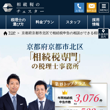
togg
navi
税理士の
採用
料金
プラン
スタッフ
選び方
情報
TOP
京都府京都市北区で相続税申告の相談ができる税理士事
京都府
京都市
北区
3,076
年間
相続税
件
申告件数
※2