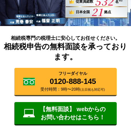
532
※3
従業員総数
名
21
日本全国
拠点
相続税専門の税理士に安心してお任せください。
相続税申告の無料面談を承っており
ます。
フリーダイヤル
0120-888-145
受付時間：9時〜20時
(土日祝も対応可)
【無料面談】 webからの
お問い合わせはこちら！