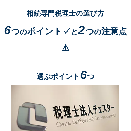
相続専門税理士の選び方
6
2
つ
ポイント✓
つ
注意点
の
と
の
⚠
6
選ぶポイント
つ