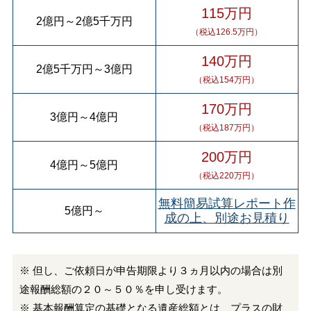
115万円
2億円
～
2億5千万円
（税込126.5万円）
140万円
2億5千万円
～
3億円
（税込154万円）
170万円
3億円
～
4億円
（税込187万円）
200万円
4億円
～
5億円
（税込220万円）
無料簡易試算レポート作
5億円
～
成の上、別途お見積り
※ 但し、ご依頼日が申告期限より３ヵ月以内の場合は別
途報酬総額の２０～５０％を申し受けます。
※ 基本報酬算定の基礎となる遺産総額とは、プラスの財