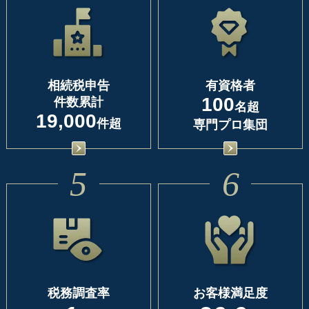
相続税申告
有資格者
100
件数累計
名超
19,000
件超
専門プロ集団
5
6
税務調査率
お客様満足度