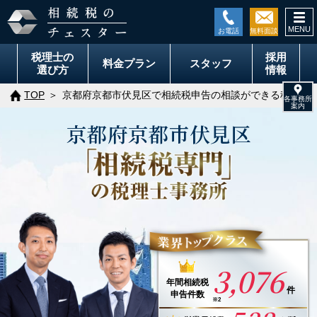
togg
navi
税理士の
採用
料金
プラン
スタッフ
選び方
情報
TOP
京都府京都市伏見区で相続税申告の相談ができる税理士
京都府
京都市
伏見区
3,076
年間
相続税
件
申告件数
※2