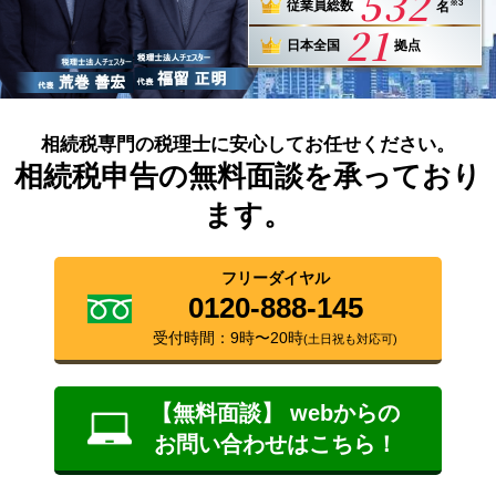
532
※3
従業員総数
名
21
日本全国
拠点
相続税専門の税理士に安心してお任せください。
相続税申告の無料面談を承っており
ます。
フリーダイヤル
0120-888-145
受付時間：9時〜20時
(土日祝も対応可)
【無料面談】 webからの
お問い合わせはこちら！