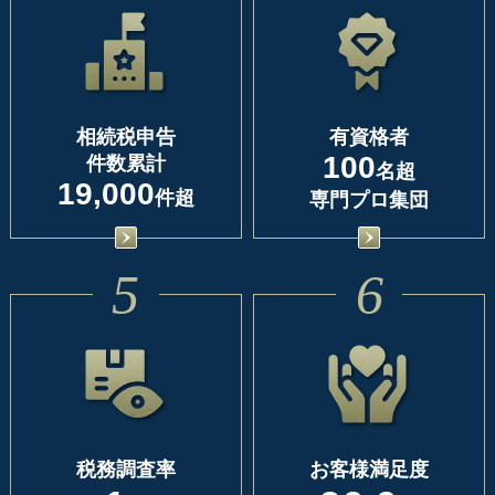
相続税申告
有資格者
100
件数累計
名超
19,000
件超
専門プロ集団
5
6
税務調査率
お客様満足度