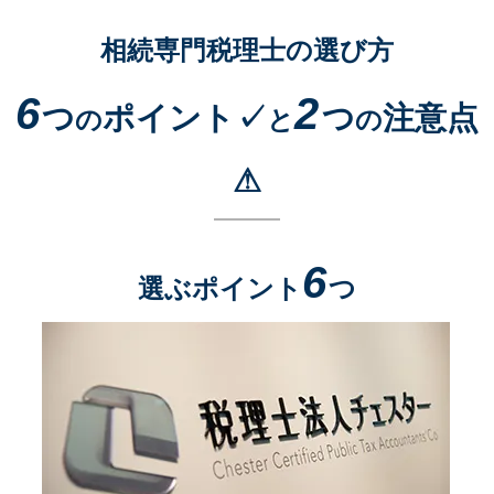
相続専門税理士の選び方
6
2
つ
ポイント✓
つ
注意点
の
と
の
⚠
6
選ぶポイント
つ