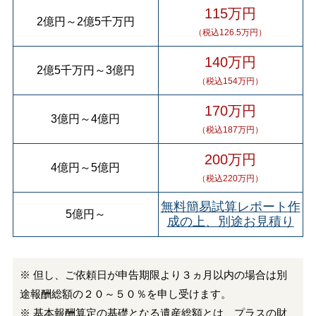
115万円
2億円
～
2億5千万円
（税込126.5万円）
140万円
2億5千万円
～
3億円
（税込154万円）
170万円
3億円
～
4億円
（税込187万円）
200万円
4億円
～
5億円
（税込220万円）
無料簡易試算レポート作
5億円
～
成の上、別途お見積り
※ 但し、ご依頼日が申告期限より３ヵ月以内の場合は別
途報酬総額の２０～５０％を申し受けます。
※ 基本報酬算定の基礎となる遺産総額とは、プラスの財