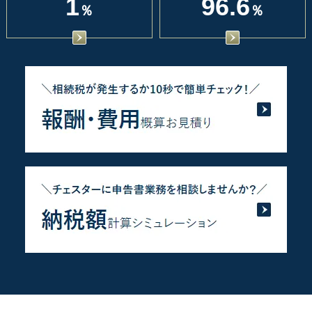
1
96.6
％
％