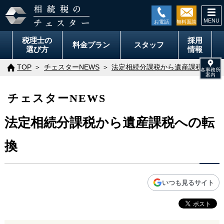
togg
navi
税理士の
採用
料金
プラン
スタッフ
選び方
情報
TOP
チェスターNEWS
法定相続分課税から遺産課税への転
チェスターNEWS
法定相続分課税から遺産課税への転
換
いつも見るサイト