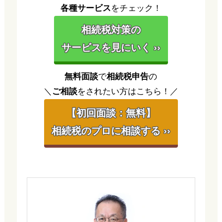
各種サービス
をチェック！
相続税対策の
サービスを見にいく ››
無料面談
で
相続税申告
の
＼
ご相談
をされたい方はこちら！／
【初回面談：無料】
相続税のプロに相談する ››