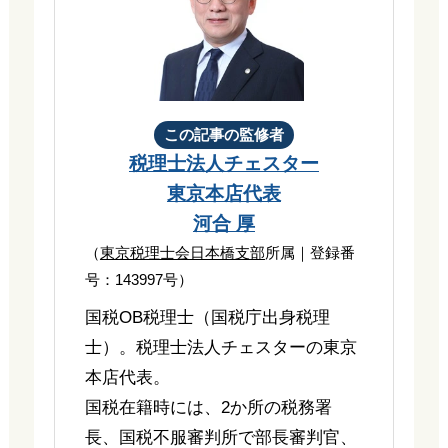
この記事の監修者
税理士法人チェスター
東京本店代表
河合 厚
（
東京税理士会日本橋支部
所属｜登録番
号：143997号）
国税OB税理士（国税庁出身税理
士）。税理士法人チェスターの東京
本店代表。
国税在籍時には、2か所の税務署
長、国税不服審判所で部長審判官、