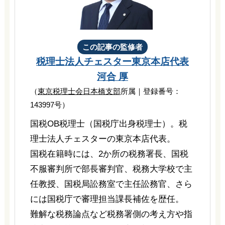
この記事の監修者
税理士法人チェスター
東京本店代表
河合 厚
（
東京税理士会日本橋支部
所属｜登録番号：
143997号）
国税OB税理士（国税庁出身税理士）。税
理士法人チェスターの東京本店代表。
国税在籍時には、2か所の税務署長、国税
不服審判所で部長審判官、税務大学校で主
任教授、国税局訟務室で主任訟務官、さら
には国税庁で審理担当課長補佐を歴任。
難解な税務論点など税務署側の考え方や指