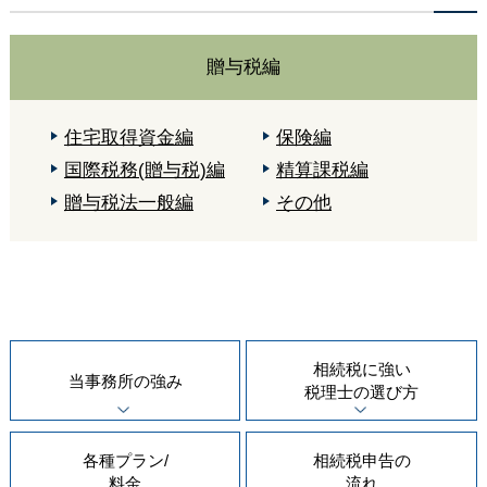
贈与税編
住宅取得資金編
保険編
国際税務(贈与税)編
精算課税編
贈与税法一般編
その他
相続税に強い
当事務所の
強み
税理士の
選び方
各種プラン/
相続税申告の
料金
流れ