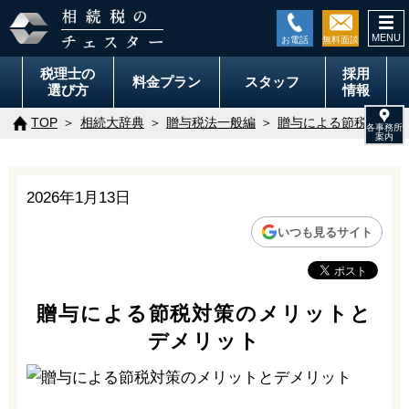
togg
navi
税理士の
採用
料金
プラン
スタッフ
選び方
情報
TOP
相続大辞典
贈与税法一般編
贈与による節税対策の
2026年1月13日
いつも見るサイト
贈与による節税対策のメリットと
デメリット