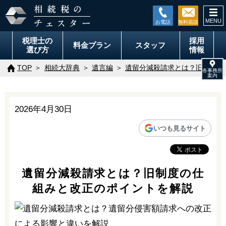
togg
navi
税理士の
採用
料金
プラン
スタッフ
選び方
情報
TOP
相続大辞典
遺言編
遺留分減殺請求とは？旧制度の
2026年4月30日
いつも見るサイト
遺留分減殺請求とは？旧制度の仕
組みと改正のポイントを解説