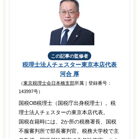
この記事の監修者
税理士法人チェスター
東京本店代表
河合 厚
（
東京税理士会日本橋支部
所属｜登録番号：
143997号）
国税OB税理士（国税庁出身税理士）。税
理士法人チェスターの東京本店代表。
国税在籍時には、2か所の税務署長、国税
不服審判所で部長審判官、税務大学校で主