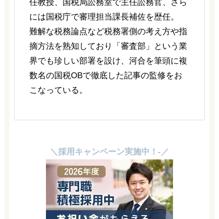
任教授、国税局訟務室で主任訟務官、さら
には国税庁で審理担当課長補佐を歴任。
難解な税務論点など税務署側の考え方や指
摘方法を熟知しており「審査部」という業
界でも珍しい部署を設け、河合を筆頭に複
数名の国税OBで徹底した記事の監修をお
こなっている。
＼採用キャンペーン実施中！-／