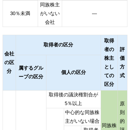
同族株主
30％未満
がいない
―
会社
取得
取得者の区分
者の
評
会社
株主
価
の区
とし
方
属するグル
分
個人の区分
ての
式
ープの区分
区分
取得後の議決権割合が
5％以上
原
中心的な同族株
則
主がいない場合
的
同族株
評