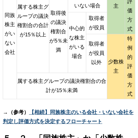
評
いない場合
主
属する株主グ
価
取得後
同族
ループの議決
取得者
方
の議決
株主
権割合の合計
が役員
中心的
式
権割合
がい
が15％以上
な株主
特
が5％未
ない
取得者
がいる
例
満
会社
が役員
場合
的
少数株
以外
評
主
価
属する株主グループの議決権割合の合
方
計が15％未満
式
→（参考）
【相続】同族株主のいる会社・いない会社を
判定し評価方式を決定するフローチャート