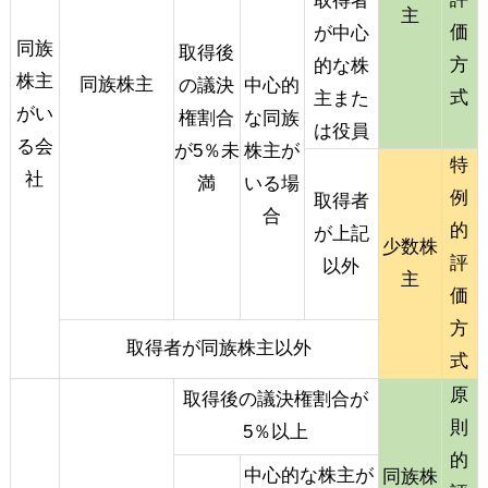
取得者
主
価
が中心
同族
取得後
方
的な株
株主
同族株主
の議決
中心的
式
主また
がい
権割合
な同族
は役員
る会
が5％未
株主が
特
社
満
いる場
例
取得者
合
的
が上記
少数株
評
以外
主
価
方
取得者が同族株主以外
式
原
取得後の議決権割合が
則
5％以上
的
中心的な株主が
同族株