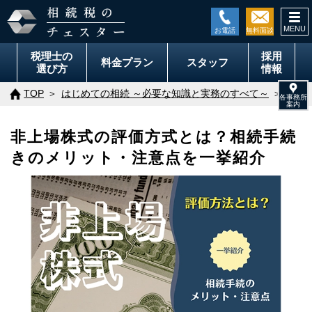
togg
navi
税理士の
採用
料金
プラン
スタッフ
選び方
情報
TOP
はじめての相続 ～必要な知識と実務のすべて～
非上
非上場株式の評価方式とは？相続手続
きのメリット・注意点を一挙紹介