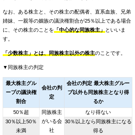
なお、ある株主と、その株主の配偶者、直系血族、兄弟
姉妹、一親等の姻族の議決権割合が25％以上である場合
に、その株主のことを
「中心的な同族株主」
といいま
す。
「少数株主」とは、同族株主以外の株主
のことです。
▼同族株主の判定
最大株主グル
会社の判定 最大株主グルー
会社の判
ープの議決権
プ以外も同族株主となり得
定
割合
るか
50％超
同族株主
なり得ない
がいる会
30％以上50％
30％以上なら同族株主になる
社
未満
得る