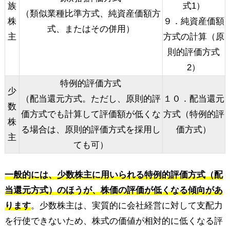
族
式1）
（類似業種比準方式、純資産価額方
株
９．純資産価額
式、またはその併用）
主
方式の計算（原
則的評価方式
2）
特例的評価方式
少
（配当還元方式。ただし、原則的評
１０．配当還元
数
価方式でも計算して評価額が低くな
方式（特例的評
株
る場合は、原則的評価方式を採用し
価方式）
主
ても可）
一般的には、少数株主に用いられる特例的評価方式（配
当還元方式）のほうが、株価の評価が低くなる傾向があ
ります
。少数株主は、実質的に会社経営に対して支配力
を行使できないため、株式の価値が相対的に低くなる評