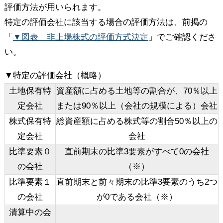
評価方法が用いられます。
特定の評価会社に該当する場合の評価方法は、前掲の
「
▼図表 非上場株式の評価方式決定
」でご確認くださ
い。
▼特定の評価会社（概略）
土地保有特
資産額に占める土地等の割合が、70％以上
定会社
または90％以上（会社の規模による）会社
株式保有特
総資産額に占める株式等の割合50％以上の
定会社
会社
比準要素０
直前期末の比準3要素がすべて0の会社
の会社
（※）
比準要素１
直前期末と前々期末の比準3要素のうち2つ
の会社
が0である会社（※）
清算中の会