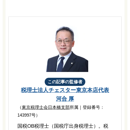
この記事の監修者
税理士法人チェスター
東京本店代表
河合 厚
（
東京税理士会日本橋支部
所属｜登録番号：
143997号）
国税OB税理士（国税庁出身税理士）。税