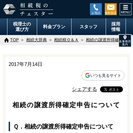
togg
navi
税理士の
採用
料金
プラン
スタッフ
選び方
情報
TOP
相続大辞典
相続税Ｑ＆Ａ
相続の譲渡所得確定申告
2017年7月14日
いつも見るサイト
相続の譲渡所得確定申告について
Ｑ．相続の譲渡所得確定申告について