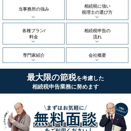
相続税に強い
当事務所の
強み
税理士の
選び方
各種プラン/
相続税申告の
料金
流れ
専門家紹介
会社概要
最大限の節税
を考慮した
相続税申告業務に努めます