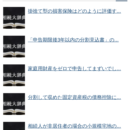
掛捨て型の損害保険はどのように評価す...
「申告期限後3年以内の分割見込書」の...
家庭用財産をゼロで申告してまずいでし...
分割して収めた固定資産税の債務控除に...
相続人が非居住者の場合の小規模宅地の...