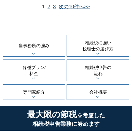
1
2
3
次の10件へ>>
相続税に強い
当事務所の
強み
税理士の
選び方
各種プラン/
相続税申告の
料金
流れ
専門家紹介
会社概要
最大限の節税
を考慮した
相続税申告業務に努めます