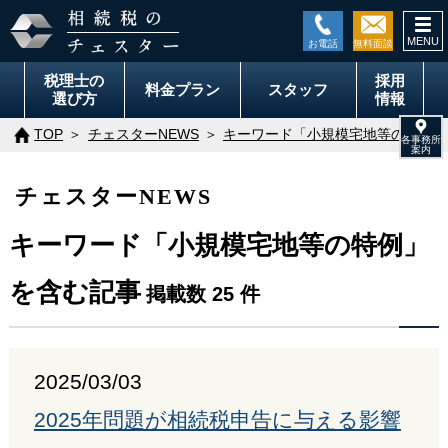
togg
navi
税理士の
採用
料金
プラン
スタッフ
選び方
情報
TOP
チェスターNEWS
キーワード「小規模宅地等の特例」
チェスターNEWS
キーワード「小規模宅地等の特例」
を含む記事
掲載数 25 件
2025/03/03
2025年問題が相続税申告に与える影響