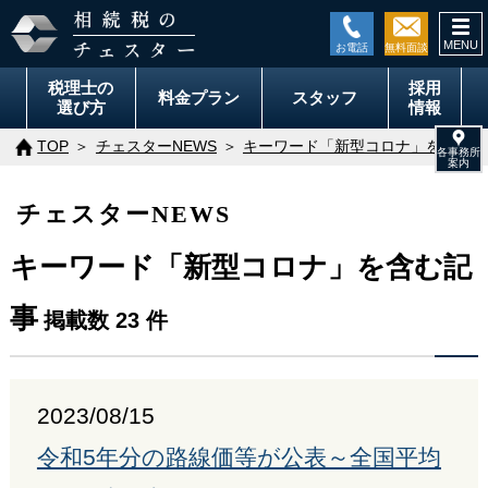
togg
navi
税理士の
採用
料金
プラン
スタッフ
選び方
情報
TOP
チェスターNEWS
キーワード「新型コロナ」を含む記
チェスターNEWS
キーワード「新型コロナ」を含む記
事
掲載数 23 件
2023/08/15
令和5年分の路線価等が公表～全国平均