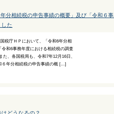
６年分相続税の申告事績の概要」及び「令和６
ました
日、国税庁ＨＰにおいて、「令和6年分相
「令和6事務年度における相続税の調査
また、各国税局も、令和7年12月16日、
６年分相続税の申告事績の概 […]
告はどうなるの？