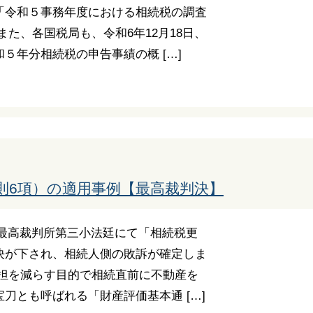
「令和５事務年度における相続税の調査
また、各国税局も、令和6年12月18日、
５年分相続税の申告事績の概 […]
則6項）の適用事例【最高裁判決】
日、最高裁判所第三小法廷にて「相続税更
決が下され、相続人側の敗訴が確定しま
負担を減らす目的で相続直前に不動産を
刀とも呼ばれる「財産評価基本通 […]