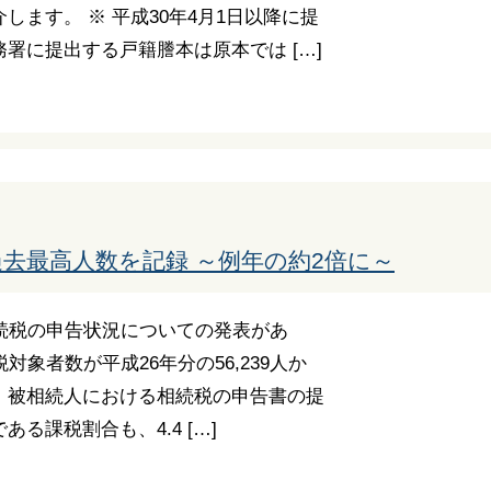
ます。 ※ 平成30年4月1日以降に提
署に提出する戸籍謄本は原本では […]
去最高人数を記録 ～例年の約2倍に～
続税の申告状況についての発表があ
対象者数が平成26年分の56,239人か
なり、被相続人における相続税の申告書の提
る課税割合も、4.4 […]