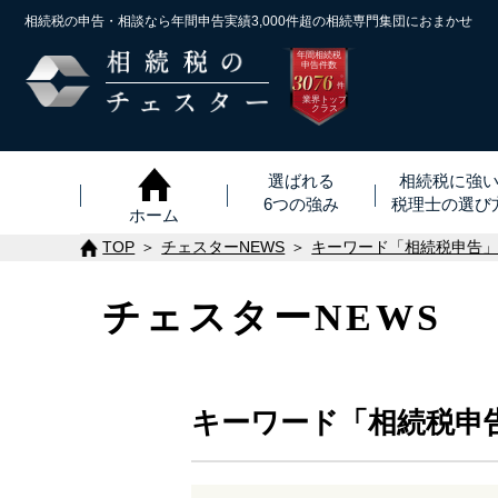
相続税の申告・相談なら年間申告実績3,000件超の
相続専門集団におまかせ
年間相続税
申告件数
3076
※
件
業界トップ
クラス
選ばれる
相続税に強
6つの強み
税理士
の
選び
ホーム
TOP
チェスターNEWS
キーワード「相続税申告
チェスターNEWS
キーワード「相続税申