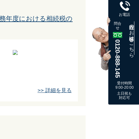
お電話
事務年度における相続税の
問合
既存のお客様はこちら
せ
0120-888-145
受付時間
9:00-20:00
>> 詳細を見る
土日祝も
対応可