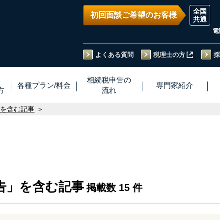
初回面談ご希望のお客様
電
よくある質問
税理士の方
採
い
相続税
申告
の
各種プラン
/
料金
専門家
紹介
方
流れ
」を含む記事
告」を含む記事
掲載数 15 件