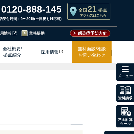
0120-888-145
21
全国
拠点
アクセスはこちら
話受付時間：9〜20時(土日祝も対応可)
感染症予防方針
用情報
業務提携
会社概要/
無料面談/相談
採用情
報
拠点紹介
お問い合わせ
toggl
navig
資料請求
料金計算
ツール