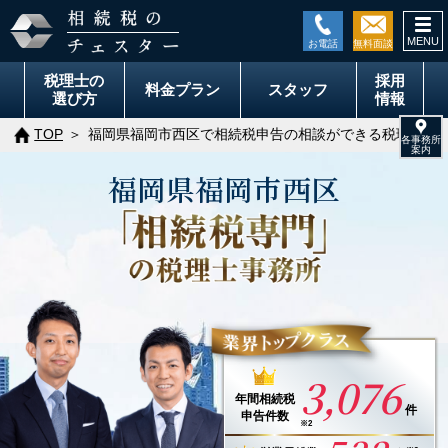
togg
navi
税理士の
採用
料金
プラン
スタッフ
選び方
情報
TOP
福岡県福岡市西区で相続税申告の相談ができる税理士事
福岡県
福岡市
西区
3,076
年間
相続税
件
申告件数
※2