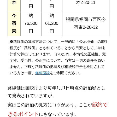
本
本2-20-11
円
円
今
約
約
福岡県福岡市西区今
宿
76,500
61,200
宿東2-28-32
東
円
円
※路線価の算出方法について…一般的に「公示地価」の8割
程度が「路線価」とされていることから目安として、単純
計算で算出しております。 そのため、本情報の正確性、完
全性、妥当性、公正性について、当方は一切の責任を負い
ません。正確な路線価の把握及び相続税申告を検討されて
いる方は一度、
無料面談
をご利用ください。
路線価は国税庁より毎年1月1日時点の評価額とし
て発表されていますが、
節約で
実はこの評価の見方にコツがあり、ここが
きるポイント
にもなっています。