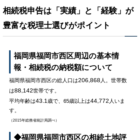
相続税申告は「実績」と「経験」が
豊富な税理士選びがポイント
福岡県福岡市西区周辺の基本情
報・相続税の納税額について
206,868
福岡県福岡市西区の総人口は
人。世帯数
88,142
は
世帯です。
43.1
44,772
平均年齢は
歳で、65歳以上は
人いま
す。
（2015年総務省統計局調べ）
◆福岡県福岡市西区の相続土地評