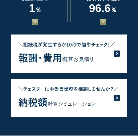
1
96.6
％
％