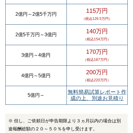
115万円
2億円
～
2億5千万円
（税込126.5万円）
140万円
2億5千万円
～
3億円
（税込154万円）
170万円
3億円
～
4億円
（税込187万円）
200万円
4億円
～
5億円
（税込220万円）
無料簡易試算レポート作
5億円
～
成の上、別途お見積り
※ 但し、ご依頼日が申告期限より３ヵ月以内の場合は別
途報酬総額の２０～５０％を申し受けます。