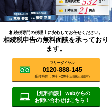
532
※3
従業員総数
名
21
日本全国
拠点
相続税専門の税理士に安心してお任せください。
相続税申告の無料面談を承っており
ます。
フリーダイヤル
0120-888-145
受付時間：9時〜20時
(土日祝も対応可)
【無料面談】 webからの
お問い合わせはこちら！