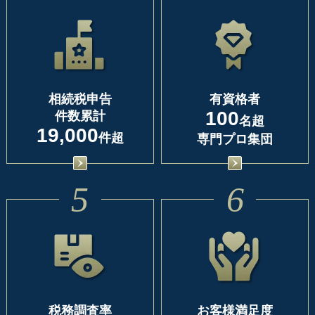
相続税申告
有資格者
100
件数累計
名超
19,000
件超
専門プロ集団
5
6
税務調査率
お客様満足度