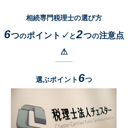
相続専門税理士の選び方
6
2
つ
ポイント✓
つ
注意点
の
と
の
⚠
6
選ぶポイント
つ