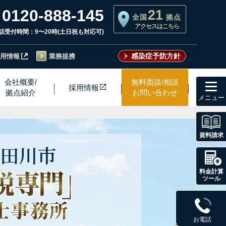
0120-888-145
21
全国
拠点
アクセスはこちら
話受付時間：9〜20時(土日祝も対応可)
感染症予防方針
用情報
業務提携
toggl
会社概要/
無料面談/相談
採用情
報
navig
拠点紹介
お問い合わせ
資料請求
田川市
料金計算
ツール
お電話