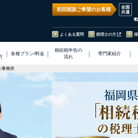
初回面談ご希望のお客様
電
よくある質問
税理士の方
採
い
相続税
申告
の
各種プラン
/
料金
専門家
紹介
方
流れ
士事務所
福岡県