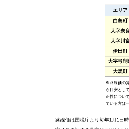
エリア
白鳥町
大字奈
大字川
伊田町
大字弓削
大黒町
※路線価の
ら目安とし
正性につい
ている方は
路線価は国税庁より毎年1月1日