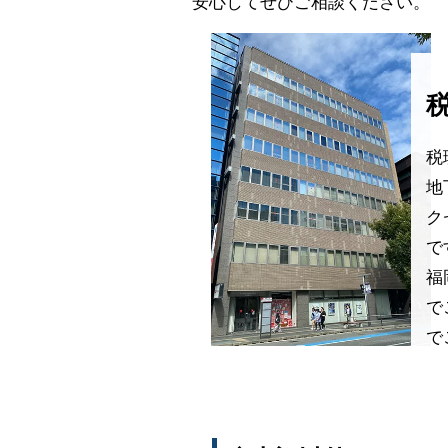
安心してぜひご相談ください。
税
地
ク
で
福
で
で