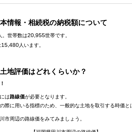
基本情報・相続税の納税額について
20,955
人。世帯数は
世帯です。
15,480
は
人います。
続土地評価はどれくらいか？
！
には
路線価
が必要となります。
の際に用いる指標のため、一般的な土地を取引する時価と
川市周辺の路線価をみてみましょう。