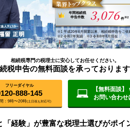
3,076
年間
相続税
申告件数
※2
件
※1
平成20年6月
開業以来
、
相続税申告
を
ご依
※2 令和7年実績 ※3 令和8年8月現在
相続税専門の税理士に安心してお任せください。
続税申告の無料面談を承っておりま
フリーダイヤル
【無料面談】 
0120-888-145
お問い合わせ
間：9時〜20時
(土日祝も対応可)
と「経験」が豊富な税理士選びがポイ