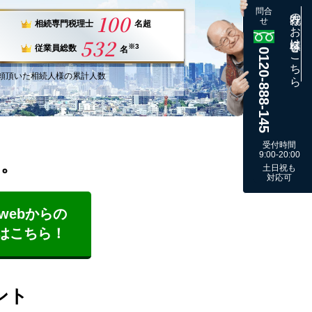
問合
既存のお客様はこちら
100
せ
相続専門税理士
名超
532
※3
従業員総数
名
0120-888-145
頼
頂いた
相続人様
の
累計
人数
受付時間
9:00-20:00
す。
土日祝も
対応可
webからの
はこちら！
ント