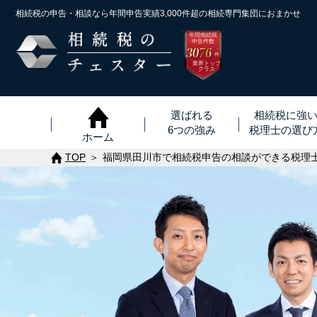
相続税の申告・相談なら年間申告実績3,000件超の
相続専門集団におまかせ
年間相続税
申告件数
3076
※
件
業界トップ
クラス
選ばれる
相続税に強
6つの強み
税理士
の
選び
ホーム
TOP
福岡県田川市で相続税申告の相談ができる税理