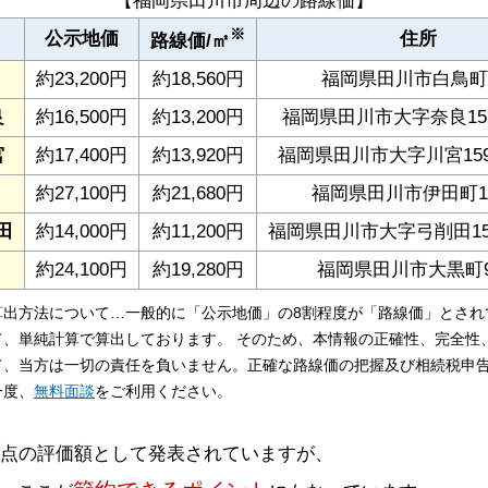
【福岡県田川市周辺の路線価】
※
公示地価
住所
路線価/㎡
約23,200円
約18,560円
福岡県田川市白鳥町5
良
約16,500円
約13,200円
福岡県田川市大字奈良152
宮
約17,400円
約13,920円
福岡県田川市大字川宮159
約27,100円
約21,680円
福岡県田川市伊田町15
田
約14,000円
約11,200円
福岡県田川市大字弓削田15
約24,100円
約19,280円
福岡県田川市大黒町9-
算出方法について…一般的に「公示地価」の8割程度が「路線価」とされ
て、単純計算で算出しております。 そのため、本情報の正確性、完全性
て、当方は一切の責任を負いません。正確な路線価の把握及び相続税申
一度、
無料面談
をご利用ください。
時点の評価額として発表されていますが、