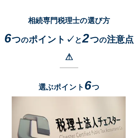
相続専門税理士の選び方
6
2
つ
ポイント✓
つ
注意点
の
と
の
⚠
6
選ぶポイント
つ