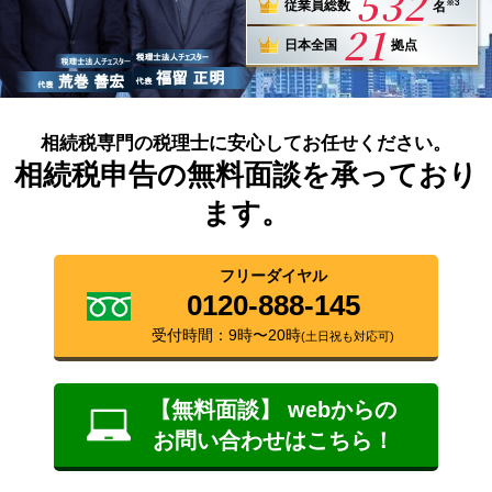
532
※3
従業員総数
名
21
日本全国
拠点
相続税専門の税理士に安心してお任せください。
相続税申告の無料面談を承っており
ます。
フリーダイヤル
0120-888-145
受付時間：9時〜20時
(土日祝も対応可)
【無料面談】 webからの
お問い合わせはこちら！