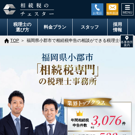
togg
navi
税理士の
採用
料金
プラン
スタッフ
選び方
情報
TOP
福岡県小郡市で相続税申告の相談ができる税理士事務所
福岡県
小郡市
3,076
年間
相続税
件
申告件数
※2