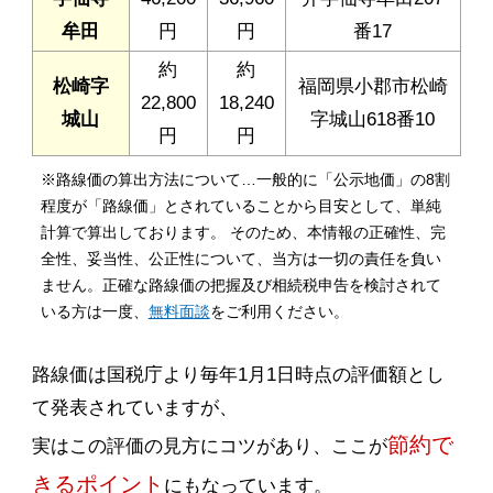
牟田
円
円
番17
約
約
松崎字
福岡県小郡市松崎
22,800
18,240
城山
字城山618番10
円
円
※路線価の算出方法について…一般的に「公示地価」の8割
程度が「路線価」とされていることから目安として、単純
計算で算出しております。 そのため、本情報の正確性、完
全性、妥当性、公正性について、当方は一切の責任を負い
ません。正確な路線価の把握及び相続税申告を検討されて
いる方は一度、
無料面談
をご利用ください。
路線価は国税庁より毎年1月1日時点の評価額とし
て発表されていますが、
節約で
実はこの評価の見方にコツがあり、ここが
きるポイント
にもなっています。