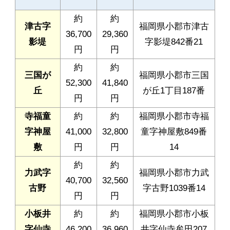
約
約
津古字
福岡県小郡市津古
36,700
29,360
影堤
字影堤842番21
円
円
約
約
三国が
福岡県小郡市三国
52,300
41,840
丘
が丘1丁目187番
円
円
寺福童
約
約
福岡県小郡市寺福
字神屋
41,000
32,800
童字神屋敷849番
敷
円
円
14
約
約
力武字
福岡県小郡市力武
40,700
32,560
古野
字古野1039番14
円
円
小板井
約
約
福岡県小郡市小板
字仙寺
46,200
36,960
井字仙寺牟田207