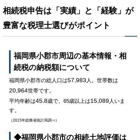
相続税申告は「実績」と「経験」が
豊富な税理士選びがポイント
福岡県小郡市周辺の基本情報・相
続税の納税額について
57,983
福岡県小郡市の総人口は
人。世帯数は
20,964
世帯です。
45.8
15,089
平均年齢は
歳で、65歳以上は
人いま
す。
（2015年総務省統計局調べ）
◆福岡県小郡市の相続土地評価は