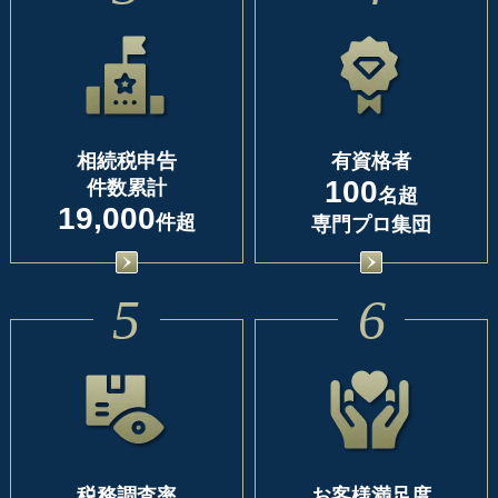
相続税申告
有資格者
100
件数累計
名超
19,000
件超
専門プロ集団
5
6
税務調査率
お客様満足度