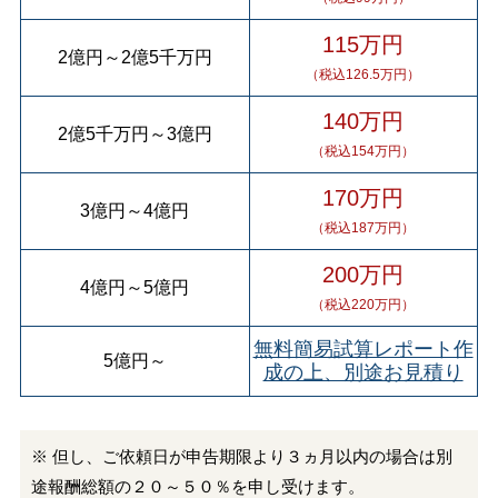
115万円
2億円
～
2億5千万円
（税込126.5万円）
140万円
2億5千万円
～
3億円
（税込154万円）
170万円
3億円
～
4億円
（税込187万円）
200万円
4億円
～
5億円
（税込220万円）
無料簡易試算レポート作
5億円
～
成の上、別途お見積り
※ 但し、ご依頼日が申告期限より３ヵ月以内の場合は別
途報酬総額の２０～５０％を申し受けます。