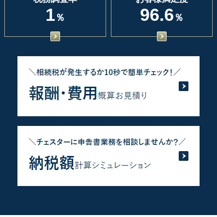
1
96.6
％
％