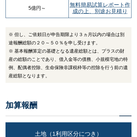
無料簡易試算レポート作
5億円
～
成の上、別途お見積り
※ 但し、ご依頼日が申告期限より３ヵ月以内の場合は別
途報酬総額の２０～５０％を申し受けます。
※ 基本報酬算定の基礎となる遺産総額とは、プラスの財
産の総額のことであり、借入金等の債務、小規模宅地の特
例、配偶者控除、生命保険非課税枠等の控除を行う前の遺
産総額となります。
加算報酬
土地（1利用区分につき）