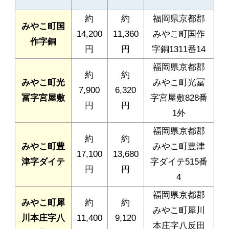
約
約
福岡県京都郡
みやこ町国
14,200
11,360
みやこ町国作
作字銅
円
円
字銅1311番14
福岡県京都郡
約
約
みやこ町光
みやこ町光冨
7,900
6,320
冨字宮屋敷
字宮屋敷828番
円
円
1外
福岡県京都郡
約
約
みやこ町豊
みやこ町豊津
17,100
13,680
津字ダイテ
字ダイテ515番
円
円
4
福岡県京都郡
みやこ町犀
約
約
みやこ町犀川
川本庄字八
11,400
9,120
本庄字八反田