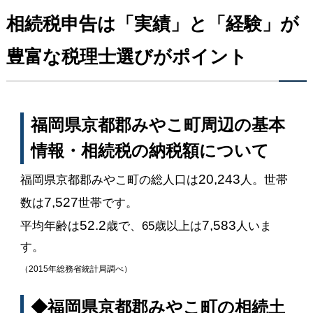
相続税申告は「実績」と「経験」が
豊富な税理士選びがポイント
福岡県京都郡みやこ町周辺の基本
情報・相続税の納税額について
20,243
福岡県京都郡みやこ町の総人口は
人。世帯
7,527
数は
世帯です。
52.2
7,583
平均年齢は
歳で、65歳以上は
人いま
す。
（2015年総務省統計局調べ）
◆福岡県京都郡みやこ町の相続土