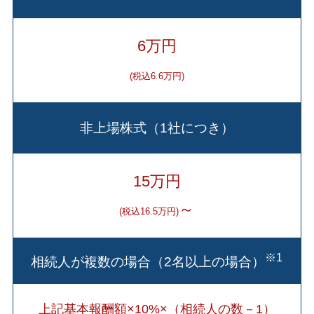
6万円
(税込6.6万円)
非上場株式（1社につき）
15万円
～
(税込16.5万円)
※1
相続人が複数の場合（2名以上の場合）
上記基本報酬額×10%×（相続人の数－1）