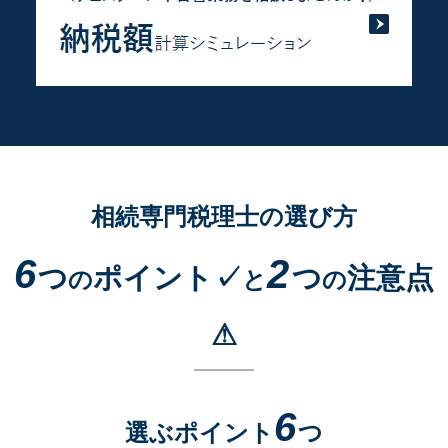
相続専門税理士の選び方
6
2
つ
ポイント✓
つ
注意点
の
と
の
⚠
6
選ぶポイント
つ