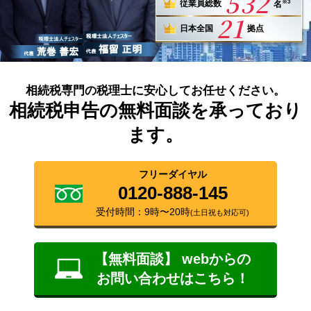
532
※3
従業員総数
名
21
日本全国
拠点
相続税専門の税理士に安心してお任せください。
相続税申告の無料面談を承っており
ます。
フリーダイヤル
0120-888-145
受付時間：9時〜20時
(土日祝も対応可)
【無料面談】 webからの
お問い合わせはこちら！