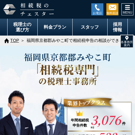
togg
navi
税理士の
採用
料金
プラン
スタッフ
選び方
情報
TOP
福岡県京都郡みやこ町で相続税申告の相談ができる税理
福岡県
京都郡みやこ町
3,076
年間
相続税
件
申告件数
※2