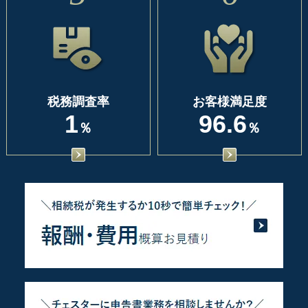
税務調査率
お客様満足度
1
96.6
％
％