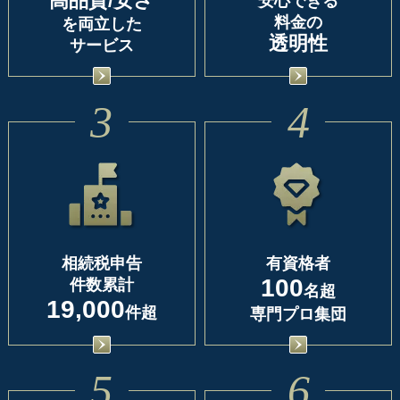
高品質/安さ
安心できる
料金の
を両立した
透明性
サービス
3
4
相続税申告
有資格者
100
件数累計
名超
19,000
件超
専門プロ集団
5
6