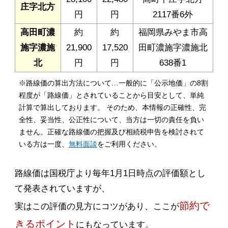
庄字北方
円
円
2117番6外
高田町濃
約
約
福岡県みやま市高
施字濃施
21,900
17,520
田町濃施字濃施北
北
円
円
638番1
※路線価の算出方法について…一般的に「公示地価」の8割
程度が「路線価」とされていることから目安として、単純
計算で算出しております。 そのため、本情報の正確性、完
全性、妥当性、公正性について、当方は一切の責任を負い
ません。正確な路線価の把握及び相続税申告を検討されて
いる方は一度、
無料面談
をご利用ください。
路線価は国税庁より毎年1月1日時点の評価額とし
て発表されていますが、
節約で
実はこの評価の見方にコツがあり、ここが
きるポイント
にもなっています。