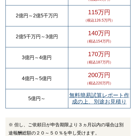
115万円
2億円
～
2億5千万円
（税込126.5万円）
140万円
2億5千万円
～
3億円
（税込154万円）
170万円
3億円
～
4億円
（税込187万円）
200万円
4億円
～
5億円
（税込220万円）
無料簡易試算レポート作
5億円
～
成の上、別途お見積り
※ 但し、ご依頼日が申告期限より３ヵ月以内の場合は別
途報酬総額の２０～５０％を申し受けます。