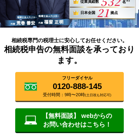
532
※3
従業員総数
名
21
日本全国
拠点
相続税専門の税理士に安心してお任せください。
相続税申告の無料面談を承っており
ます。
フリーダイヤル
0120-888-145
受付時間：9時〜20時
(土日祝も対応可)
【無料面談】 webからの
お問い合わせはこちら！