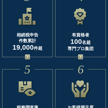
相続税申告
有資格者
100
件数累計
名超
19,000
件超
専門プロ集団
5
6
税務調査率
お客様満足度