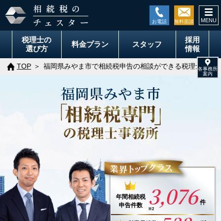
togg
navi
税理士の
採用
料金
プラン
スタッフ
選び方
情報
TOP
福岡県みやま市で相続税申告の相談ができる税理士事務
福岡県
みやま市
3,076
年間
相続税
件
申告件数
※2