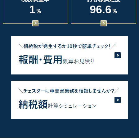
1
96.6
％
％