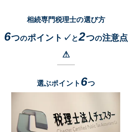
相続専門税理士の選び方
6
2
つ
ポイント✓
つ
注意点
の
と
の
⚠
6
選ぶポイント
つ