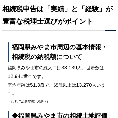
相続税申告は「実績」と「経験」が
豊富な税理士選びがポイント
福岡県みやま市周辺の基本情報・
相続税の納税額について
38,139
福岡県みやま市の総人口は
人。世帯数は
12,941
世帯です。
51.3
13,270
平均年齢は
歳で、65歳以上は
人いま
す。
（2015年総務省統計局調べ）
◆福岡県みやま市の相続土地評価