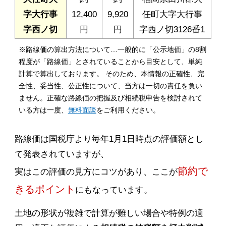
字大行事
12,400
9,920
任町大字大行事
字西ノ切
円
円
字西ノ切3126番1
※路線価の算出方法について…一般的に「公示地価」の8割
程度が「路線価」とされていることから目安として、単純
計算で算出しております。 そのため、本情報の正確性、完
全性、妥当性、公正性について、当方は一切の責任を負い
ません。正確な路線価の把握及び相続税申告を検討されて
いる方は一度、
無料面談
をご利用ください。
路線価は国税庁より毎年1月1日時点の評価額とし
て発表されていますが、
節約で
実はこの評価の見方にコツがあり、ここが
きるポイント
にもなっています。
土地の形状が複雑で計算が難しい場合や特例の適