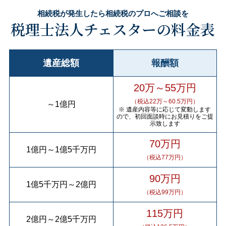
相続税が発生したら相続税のプロへご相談を
税理士法人チェスターの料金表
遺産総額
報酬額
20万～55万円
（税込22万～60.5万円）
～
1億円
※ 遺産内容等に応じて変動します
ので、初回面談時にお見積りをご提
示致します
70万円
1億円
～
1億5千万円
（税込77万円）
90万円
1億5千万円
～
2億円
（税込99万円）
115万円
2億円
～
2億5千万円