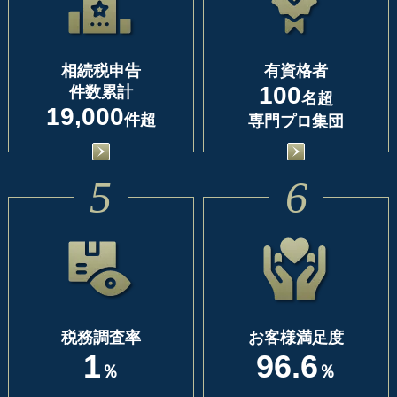
相続税申告
有資格者
100
件数累計
名超
19,000
件超
専門プロ集団
5
6
税務調査率
お客様満足度
1
96.6
％
％