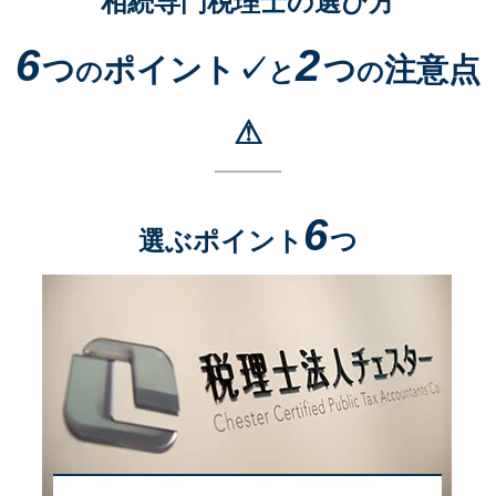
相続専門税理士の選び方
6
2
つ
ポイント✓
つ
注意点
の
と
の
⚠
6
選ぶポイント
つ