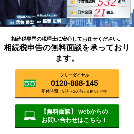
532
※3
従業員総数
名
21
日本全国
拠点
相続税専門の税理士に安心してお任せください。
相続税申告の無料面談を承っており
ます。
フリーダイヤル
0120-888-145
受付時間：9時〜20時
(土日祝も対応可)
【無料面談】 webからの
お問い合わせはこちら！