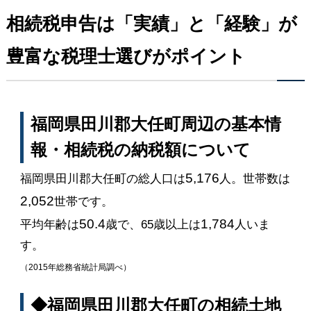
相続税申告は「実績」と「経験」が
豊富な税理士選びがポイント
福岡県田川郡大任町周辺の基本情
報・相続税の納税額について
5,176
福岡県田川郡大任町の総人口は
人。世帯数は
2,052
世帯です。
50.4
1,784
平均年齢は
歳で、65歳以上は
人いま
す。
（2015年総務省統計局調べ）
◆福岡県田川郡大任町の相続土地