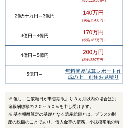
（税込126.5万円）
140万円
2億5千万円
～
3億円
（税込154万円）
170万円
3億円
～
4億円
（税込187万円）
200万円
4億円
～
5億円
（税込220万円）
無料簡易試算レポート作
5億円
～
成の上、別途お見積り
※ 但し、ご依頼日が申告期限より３ヵ月以内の場合は別
途報酬総額の２０～５０％を申し受けます。
※ 基本報酬算定の基礎となる遺産総額とは、プラスの財
産の総額のことであり、借入金等の債務、小規模宅地の特