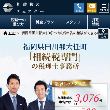
togg
navi
税理士の
採用
料金
プラン
スタッフ
選び方
情報
TOP
福岡県田川郡大任町で相続税申告の相談ができる税理士
福岡県
田川郡
大任町
3,076
年間
相続税
件
申告件数
※2