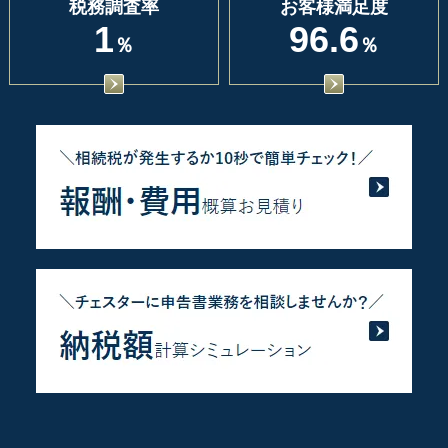
税務調査率
お客様満足度
1
96.6
％
％