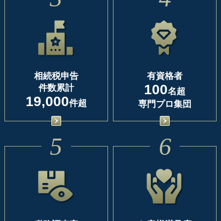
相続税申告
有資格者
100
件数累計
名超
19,000
件超
専門プロ集団
5
6