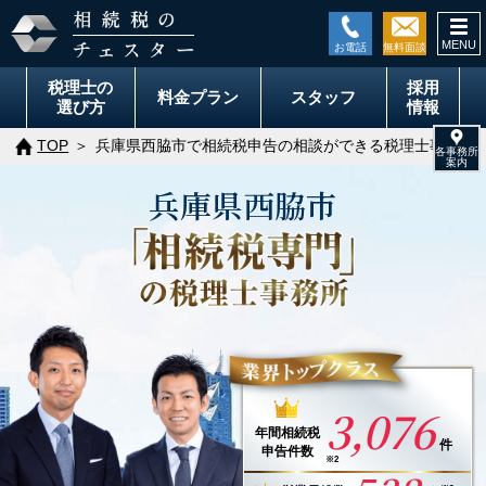
togg
navi
税理士の
採用
料金
プラン
スタッフ
選び方
情報
TOP
兵庫県西脇市で相続税申告の相談ができる税理士事務所
兵庫県
西脇市
3,076
年間
相続税
件
申告件数
※2