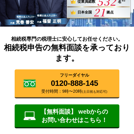
532
※3
従業員総数
名
21
日本全国
拠点
相続税専門の税理士に安心してお任せください。
相続税申告の無料面談を承っており
ます。
フリーダイヤル
0120-888-145
受付時間：9時〜20時
(土日祝も対応可)
【無料面談】 webからの
お問い合わせはこちら！