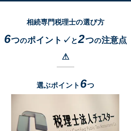
相続専門税理士の選び方
6
2
つ
ポイント✓
つ
注意点
の
と
の
⚠
6
選ぶポイント
つ