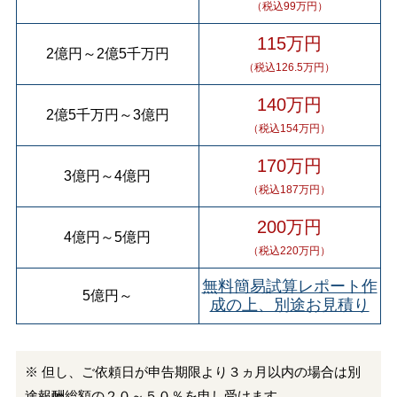
（税込99万円）
115万円
2億円
～
2億5千万円
（税込126.5万円）
140万円
2億5千万円
～
3億円
（税込154万円）
170万円
3億円
～
4億円
（税込187万円）
200万円
4億円
～
5億円
（税込220万円）
無料簡易試算レポート作
5億円
～
成の上、別途お見積り
※ 但し、ご依頼日が申告期限より３ヵ月以内の場合は別
途報酬総額の２０～５０％を申し受けます。