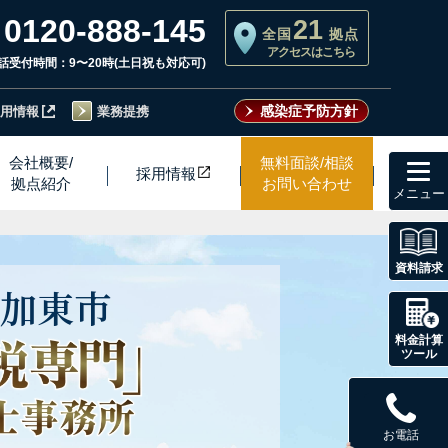
0120-888-145
21
全国
拠点
アクセスはこちら
話受付時間：9〜20時(土日祝も対応可)
感染症予防方針
用情報
業務提携
toggl
会社概要/
無料面談/相談
採用情
報
navig
拠点紹介
お問い合わせ
資料請求
加東市
料金計算
ツール
お電話