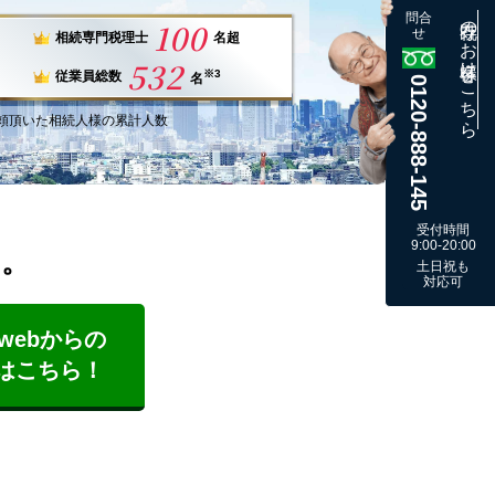
問合
既存のお客様はこちら
100
せ
相続専門税理士
名超
532
※3
従業員総数
名
0120-888-145
頼
頂いた
相続人様
の
累計
人数
受付時間
9:00-20:00
す。
土日祝も
対応可
webからの
はこちら！