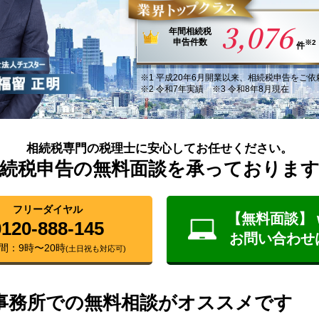
3,076
年間
相続税
申告件数
※2
件
※1
平成20年6月
開業以来
、
相続税申告
を
ご依
※2 令和7年実績 ※3 令和8年8月現在
相続税専門の税理士に安心してお任せください。
続税申告の無料面談を承っておりま
フリーダイヤル
【無料面談】 
0120-888-145
お問い合わせ
間：9時〜20時
(土日祝も対応可)
事務所での無料相談がオススメです