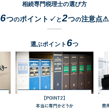
相続専門税理士の選び方
6
2
つ
ポイント✓
つ
注意点⚠
の
と
の
6
選ぶポイント
つ