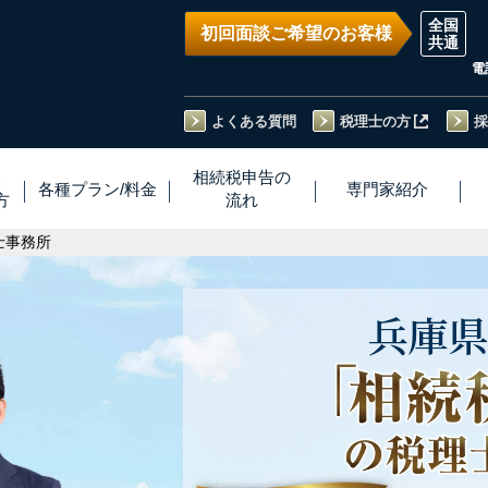
初回面談ご希望のお客様
電
よくある質問
税理士の方
採
い
相続税
申告
の
各種プラン
/
料金
専門家
紹介
方
流れ
士事務所
兵庫県