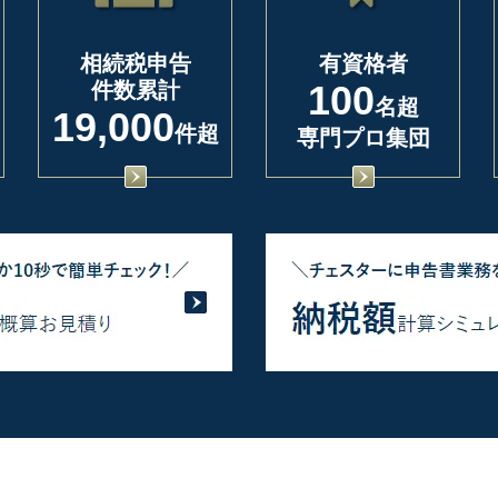
相続税申告
有資格者
件数累計
100
名超
19,000
件超
専門プロ集団