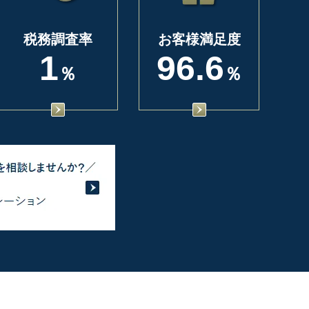
税務調査率
お客様満足度
1
96.6
％
％