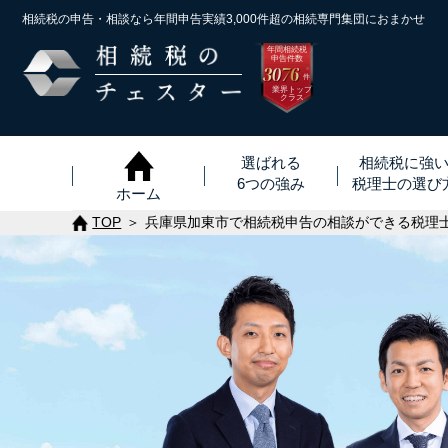
相続税の申告・相談なら年間申告実績3,000件超の
相続専門集団におまかせ
年間相続税
申告件数
3076
※
件
業界トップ
クラス
選ばれる
相続税に強
6つの強み
税理士
の
選び
ホーム
TOP
兵庫県加東市で相続税申告の相談ができる税理