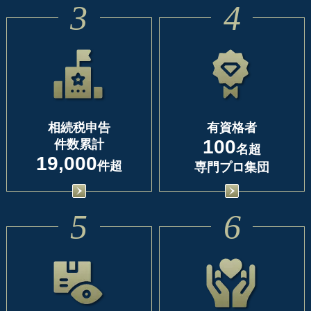
3
4
相続税申告
有資格者
100
件数累計
名超
19,000
件超
専門プロ集団
5
6