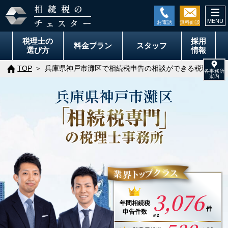
togg
navi
税理士の
採用
料金
プラン
スタッフ
選び方
情報
TOP
兵庫県神戸市灘区で相続税申告の相談ができる税理士事
兵庫県
神戸市
灘区
3,076
年間
相続税
件
申告件数
※2