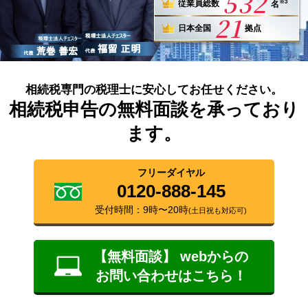
532
※3
従業員総数
名
21
日本全国
拠点
相続税専門の税理士に安心してお任せください。
相続税申告の無料面談を承っており
ます。
フリーダイヤル
0120-888-145
受付時間：9時〜20時
(土日祝も対応可)
【無料面談】 webからの
お問い合わせはこちら！