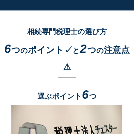
相続専門税理士の選び方
6
2
つ
ポイント✓
つ
注意点
の
と
の
⚠
6
選ぶポイント
つ